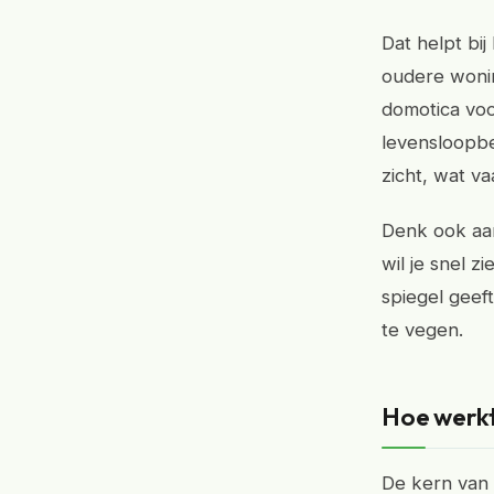
Dat helpt bij
oudere woni
domotica voor
levensloopb
zicht, wat va
Denk ook aan 
wil je snel zi
spiegel geef
te vegen.
Hoe werkt
De kern van 