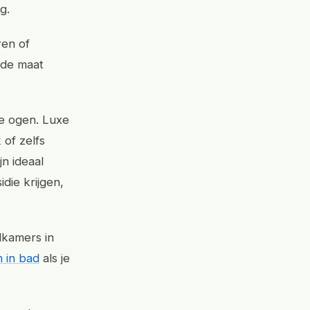
g.
ren of
 de maat
ge ogen. Luxe
of zelfs
n ideaal
ie krijgen,
dkamers in
n in bad
als je