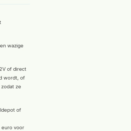
t
een wazige
V of direct
 wordt, of
 zodat ze
eldepot of
0 euro voor