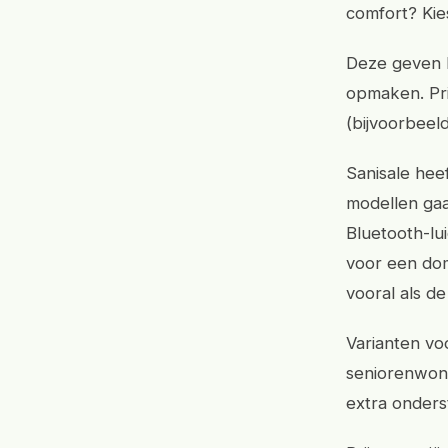
comfort? Kie
Deze geven h
opmaken. Pri
(bijvoorbeel
Sanisale heef
modellen gaa
Bluetooth-lu
voor een dom
vooral als d
Varianten vo
seniorenwoni
extra onders