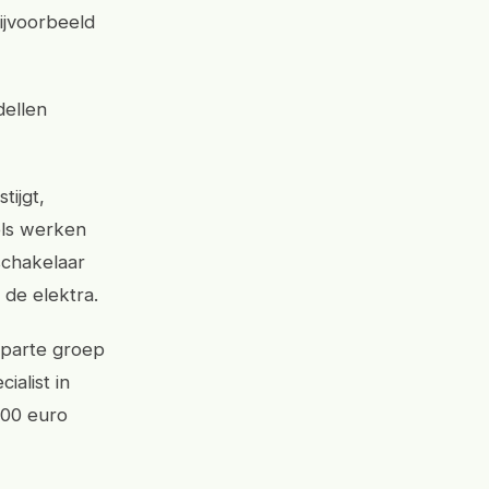
ijvoorbeeld
dellen
tijgt,
els werken
schakelaar
 de elektra.
aparte groep
ialist in
100 euro