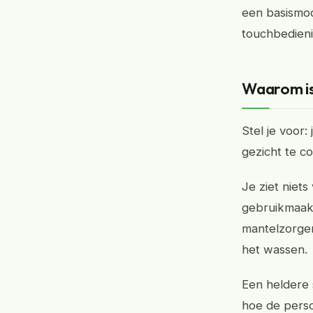
een basismod
touchbedieni
Waarom is 
Stel je voor:
gezicht te co
Je ziet niets
gebruikmaakt
mantelzorger
het wassen.
Een heldere s
hoe de perso