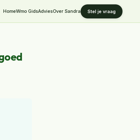
Home
Wmo Gids
Advies
Over Sandra
Stel je vraag
 goed