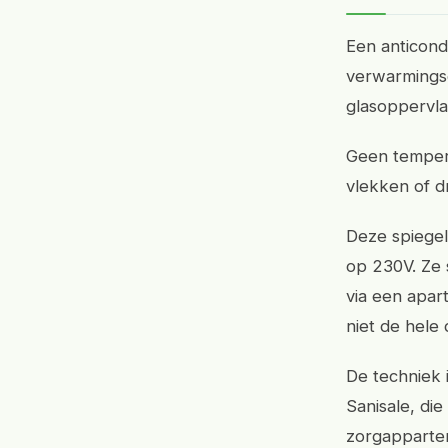
Een anticon
verwarmingse
glasoppervla
Geen tempera
vlekken of d
Deze spiegel
op 230V. Ze
via een apar
niet de hele 
De techniek 
Sanisale, di
zorgappartem