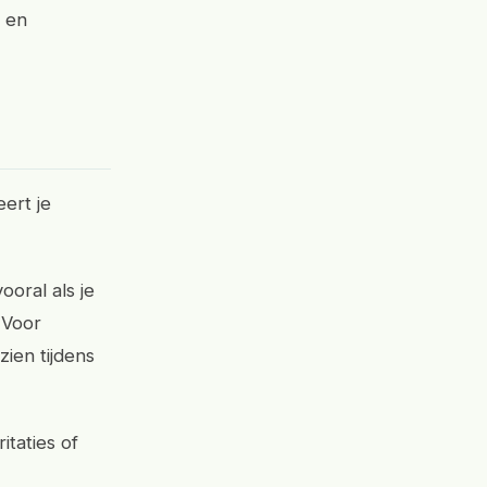
g en
eert je
ooral als je
 Voor
ien tijdens
itaties of