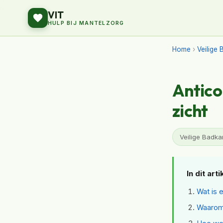
VIT
HULP BIJ MANTELZORG
Home
›
Veilige 
Antico
zicht
Veilige Badkam
In dit arti
Wat is 
Waarom 