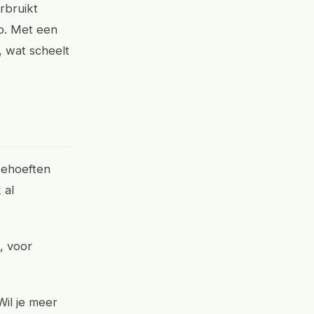
rbruikt
mp. Met een
, wat scheelt
behoeften
 al
, voor
Wil je meer