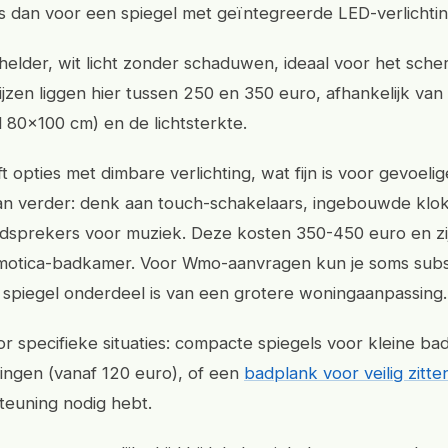
s dan voor een spiegel met geïntegreerde LED-verlichtin
elder, wit licht zonder schaduwen, ideaal voor het sche
jzen liggen hier tussen 250 en 350 euro, afhankelijk van
d 80x100 cm) en de lichtsterkte.
t opties met dimbare verlichting, wat fijn is voor gevoeli
n verder: denk aan touch-schakelaars, ingebouwde klok 
idsprekers voor muziek. Deze kosten 350-450 euro en zij
otica-badkamer. Voor Wmo-aanvragen kun je soms subsid
e spiegel onderdeel is van een grotere woningaanpassing.
or specifieke situaties: compacte spiegels voor kleine ba
ngen (vanaf 120 euro), of een
badplank voor veilig zitte
teuning nodig hebt.