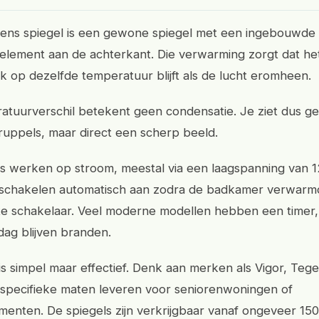
dens spiegel is een gewone spiegel met een ingebouwde
lement aan de achterkant. Die verwarming zorgt dat he
k op dezelfde temperatuur blijft als de lucht eromheen.
tuurverschil betekent geen condensatie. Je ziet dus g
ruppels, maar direct een scherp beeld.
s werken op stroom, meestal via een laagspanning van 12
 schakelen automatisch aan zodra de badkamer verwarmd
te schakelaar. Veel moderne modellen hebben een timer,
dag blijven branden.
is simpel maar effectief. Denk aan merken als Vigor, Teg
e specifieke maten leveren voor seniorenwoningen of
enten. De spiegels zijn verkrijgbaar vanaf ongeveer 15