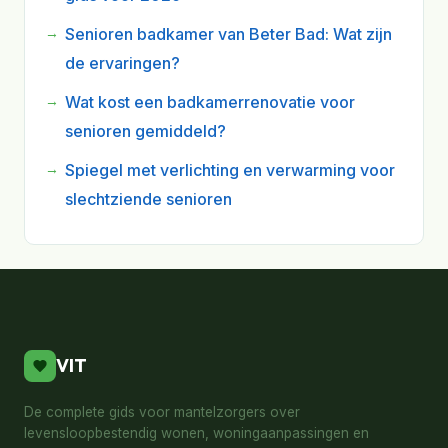
Senioren badkamer van Beter Bad: Wat zijn
de ervaringen?
Wat kost een badkamerrenovatie voor
senioren gemiddeld?
Spiegel met verlichting en verwarming voor
slechtziende senioren
VIT
De complete gids voor mantelzorgers over
levensloopbestendig wonen, woningaanpassingen en