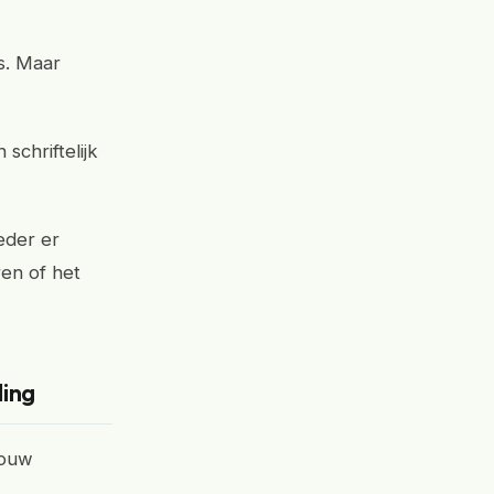
ts. Maar
schriftelijk
eder er
ren of het
ing
bouw