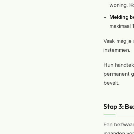
woning. K
Melding b
maximaal 1 
Vaak mag je 
instemmen.
Hun handteke
permanent ga
bevalt.
Stap 3: B
Een bezwaar 
maanden ver