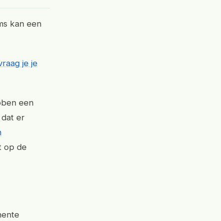
oms kan een
vraag je je
bben een
 dat er
n
t op de
nente