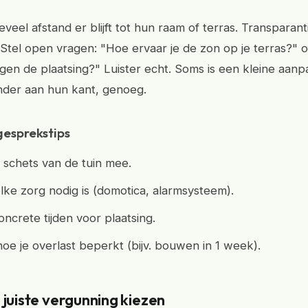
veel afstand er blijft tot hun raam of terras. Transparan
Stel open vragen: "Hoe ervaar je de zon op je terras?" of
en de plaatsing?" Luister echt. Soms is een kleine aanpa
nder aan hun kant, genoeg.
gesprekstips
schets van de tuin mee.
lke zorg nodig is (domotica, alarmsysteem).
crete tijden voor plaatsing.
oe je overlast beperkt (bijv. bouwen in 1 week).
 juiste vergunning kiezen