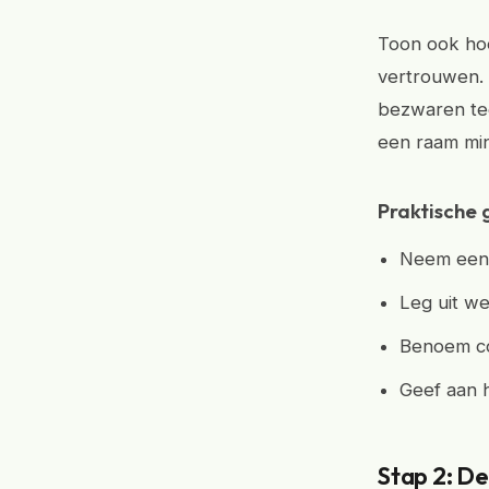
Toon ook hoe
vertrouwen. 
bezwaren teg
een raam mi
Praktische 
Neem een 
Leg uit we
Benoem con
Geef aan h
Stap 2: De