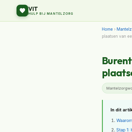
VIT
HULP BIJ MANTELZORG
Home
›
Mantelz
plaatsen van ee
Burent
plaats
Mantelzorgwon
In dit arti
Waarom 
Stap 1: