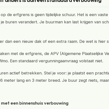
t anders is dan een standaard verbouwing
op de erfgrens is geen tijdelijke schuur. Het is een vast
n je buren verandert. Je buurman kan last krijgen van sc
der dan een nieuw dak of een extra raam. De wet is hier s
aken met de erfgrens, de APV (Algemene Plaatselijke V
mo. Een standaard vergunningaanvraag volstaat niet.
ren actief betrekken. Stel je voor: je plaatst een pracht
 6 meter lang en 3 meter breed. Je buur zegt niets, maar
l met een binnenshuis verbouwing