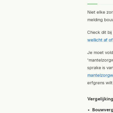
Niet elke zo
melding bouw 
Check dit bi
wellicht af 
Je moet vol
'mantelzorgw
sprake is va
mantelzorgw
erfgrens wil
Vergelijkin
Bouwverg