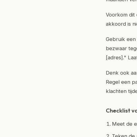
Voorkom dit 
akkoord is n
Gebruik een 
bezwaar tege
[adres]." La
Denk ook aan
Regel een p
klachten tij
Checklist v
Meet de e
Teken de u