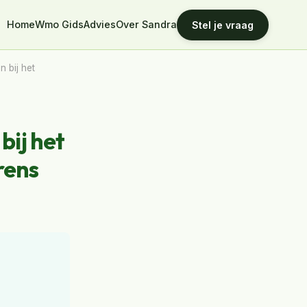
Home
Wmo Gids
Advies
Over Sandra
Stel je vraag
 bij het
bij het
rens