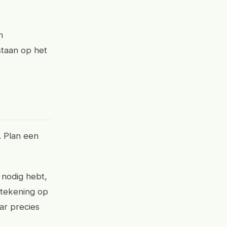
n
 staan op het
. Plan een
 nodig hebt,
 tekening op
aar precies