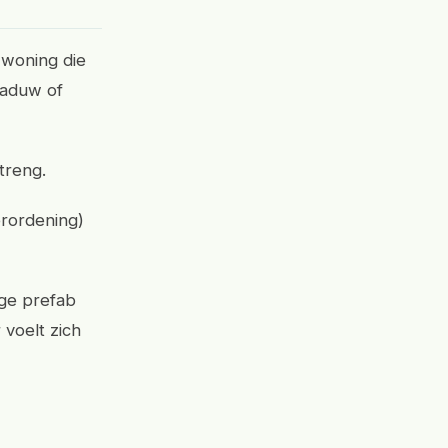
e woning die
haduw of
treng.
erordening)
ige prefab
 voelt zich