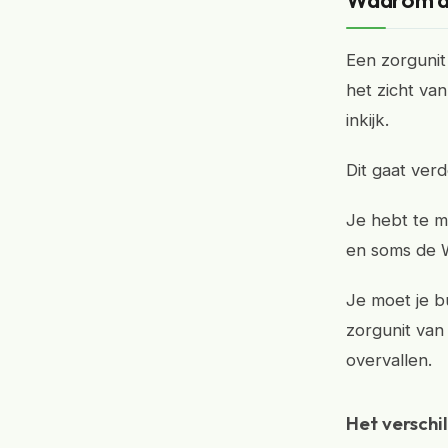
Waarom di
Een zorgunit 
het zicht va
inkijk.
Dit gaat ver
Je hebt te m
en soms de W
Je moet je bu
zorgunit van
overvallen.
Het verschi