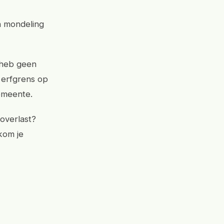
n mondeling
 heb geen
 erfgrens op
emeente.
overlast?
kom je