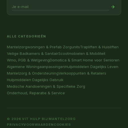
ALLE CATEGORIEËN
Mantelzorgwoningen & Prefab Zorgunits
Trapliften & Huisliften
Veilige Badkamers & Sanitair
Scootmobielen & Mobiliteit
Wmo, PGB & Wetgeving
Domotica & Smart Home voor Senioren
Algemene Woningaanpassingen
Hulpmiddelen Dagelijks Leven
Mantelzorg & Ondersteuning
Verkooppunten & Retailers
Hulpmiddelen Dagelijks Gebruik
Medische Aandoeningen & Specifieke Zorg
Onderhoud, Reparatie & Service
© 2026 VIT HULP BIJ MANTELZORG
PRIVACY
VOORWAARDEN
COOKIES