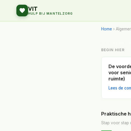
VIT
HULP BIJ MANTELZORG
Home
› Algeme
201 artikelen o
BEGIN HIER
De voorde
voor seni
ruimte)
Lees de com
Praktische 
Stap voor stap 