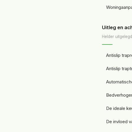
Woningaanpas
Uitleg en a
Helder uitgeleg
Antislip trap
Antislip trap
Automatische
Bedverhoger
De ideale ke
De invloed v