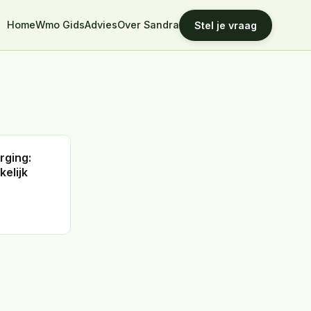
Home
Wmo Gids
Advies
Over Sandra
Stel je vraag
rging:
kelijk