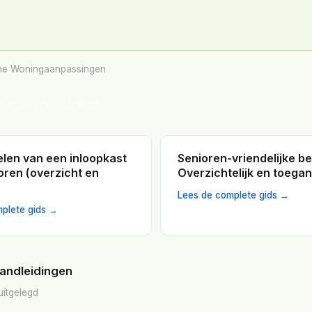
ne Woningaanpassingen
m je op weg te helpen
len van een inloopkast
Senioren-vriendelijke be
oren (overzicht en
Overzichtelijk en toegan
Lees de complete gids →
plete gids →
handleidingen
uitgelegd