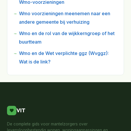
Wmo-voorzieningen
Wmo voorzieningen meenemen naar een
andere gemeente bij verhuizing
Wmo en de rol van de wijkkerngroep of het
buurtteam
Wmo en de Wet verplichte ggz (Wvggz):
Wat is de link?
VIT
De complete gids voor mantelzorgers over
levensloopbestendig wonen, woningaanpassingen en