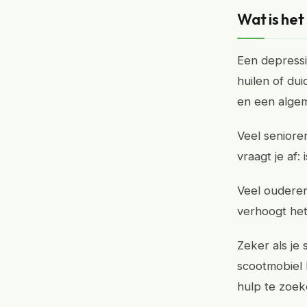
Wat is het
Een depressie
huilen of dui
en een alge
Veel seniore
vraagt je af:
Veel ouderen 
verhoogt het
Zeker als je 
scootmobiel 
hulp te zoeke