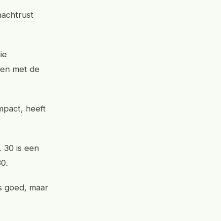
nachtrust
ie
pen met de
mpact, heeft
L 30 is een
30.
is goed, maar