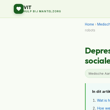
VIT
HULP BIJ MANTELZORG
Home
›
Medisch
robots
Depres
social
Medische Aand
In dit arti
Wat is 
Hoe wer