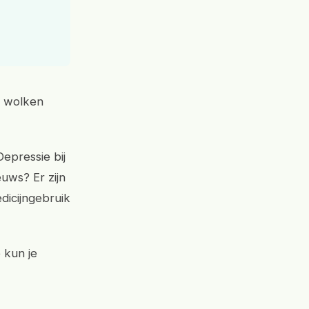
e wolken
epressie bij
uws? Er zijn
dicijngebruik
 kun je