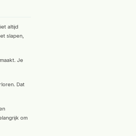
t altijd
iet slapen,
 maakt. Je
rloren. Dat
Een
elangrijk om