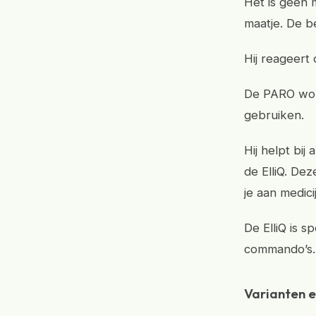
Het is geen 
maatje. De b
Hij reageert
De PARO word
gebruiken.
Hij helpt bij
de ElliQ. Dez
je aan medic
De ElliQ is 
commando’s. 
Varianten e