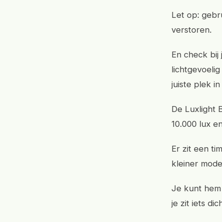
Let op: gebr
verstoren.
En check bij 
lichtgevoeli
juiste plek i
De Luxlight B
10.000 lux e
Er zit een ti
kleiner model
Je kunt hem 
je zit iets di