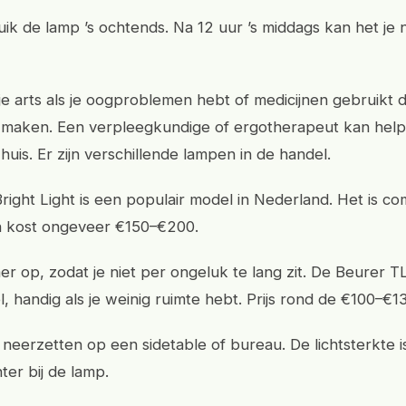
uik de lamp ’s ochtends. Na 12 uur ’s middags kan het je 
je arts als je oogproblemen hebt of medicijnen gebruikt d
g maken. Een verpleegkundige of ergotherapeut kan hel
n huis. Er zijn verschillende lampen in de handel.
right Light is een populair model in Nederland. Het is co
n kost ongeveer €150–€200.
mer op, zodat je niet per ongeluk te lang zit. De Beurer T
, handig als je weinig ruimte hebt. Prijs rond de €100–€1
neerzetten op een sidetable of bureau. De lichtsterkte 
chter bij de lamp.