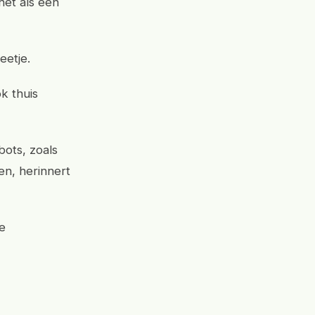
het als een
eetje.
k thuis
bots, zoals
en, herinnert
e