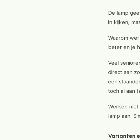
De lamp geeft
in kijken, m
Waarom werkt
beter en je h
Veel seniore
direct aan z
een staander
toch al aan ta
Werken met d
lamp aan. Sim
Varianten e