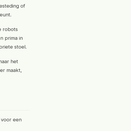
esteding of
teunt.
e robots
en prima in
riete stoel.
 maar het
ter maakt,
n voor een