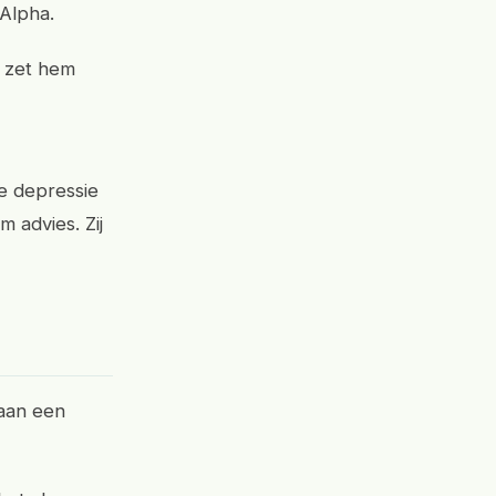
Alpha.
e zet hem
e depressie
 advies. Zij
 aan een