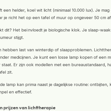
 een helder, koel wit licht (minimaal 10.000 lux). Je mag 
aar je richt het op een tafel of muur op ongeveer 50 cm af
 dit? Het beïnvloedt je biologische klok. Je slaap-waak
umeur stijgt.
n hebben last van winterdip of slaapproblemen. Lichtther
onder medicijnen. Je kunt een losse lamp kopen of een m
 staat. Er zijn ook modellen met een bureaustandaard, ha
fel zit.
e lamp kan prima naast je dagelijkse routine: ontbijten, k
pel en effectief.
n prijzen van lichttherapie