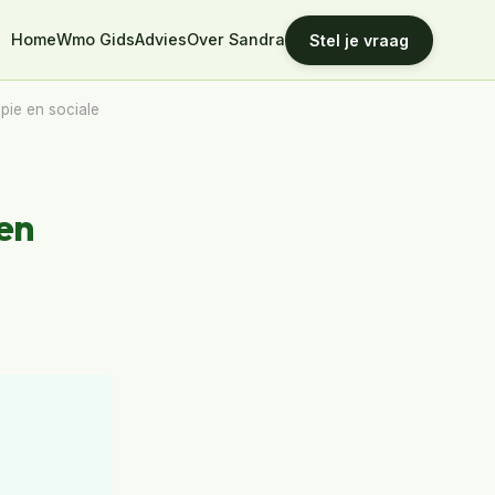
Home
Wmo Gids
Advies
Over Sandra
Stel je vraag
apie en sociale
 en