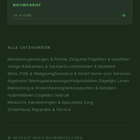
NIEUWSBRIEF
ALLE CATEGORIEËN
Mantelzorgwoningen & Prefab Zorgunits
Trapliften & Huisliften
Veilige Badkamers & Sanitair
Scootmobielen & Mobiliteit
Wmo, PGB & Wetgeving
Domotica & Smart Home voor Senioren
Algemene Woningaanpassingen
Hulpmiddelen Dagelijks Leven
Mantelzorg & Ondersteuning
Verkooppunten & Retailers
Hulpmiddelen Dagelijks Gebruik
Medische Aandoeningen & Specifieke Zorg
Onderhoud, Reparatie & Service
© 2026 VIT HULP BIJ MANTELZORG