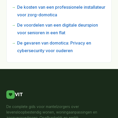
De kosten van een professionele installateur
voor zorg-domotica
De voordelen van een digitale deurspion
voor senioren in een flat
De gevaren van domotica: Privacy en
cybersecurity voor ouderen
VIT
De complete gids voor mantelzorgers over
levensloopbestendig wonen, woningaanpassingen en
zorgvergoedingen. Onafhankelijk en eerlijk.