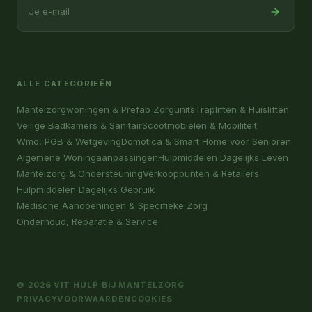
ALLE CATEGORIEËN
Mantelzorgwoningen & Prefab Zorgunits
Trapliften & Huisliften
Veilige Badkamers & Sanitair
Scootmobielen & Mobiliteit
Wmo, PGB & Wetgeving
Domotica & Smart Home voor Senioren
Algemene Woningaanpassingen
Hulpmiddelen Dagelijks Leven
Mantelzorg & Ondersteuning
Verkooppunten & Retailers
Hulpmiddelen Dagelijks Gebruik
Medische Aandoeningen & Specifieke Zorg
Onderhoud, Reparatie & Service
© 2026 VIT HULP BIJ MANTELZORG
PRIVACY
VOORWAARDEN
COOKIES