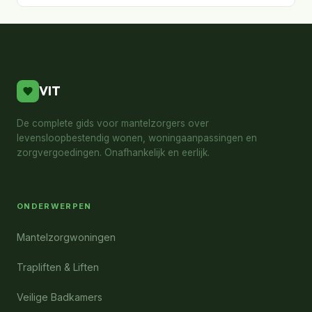
VIT
De complete gids voor mantelzorgers over
levensloopbestendig wonen, woningaanpassingen en
zorgvergoedingen. Onafhankelijk en eerlijk.
ONDERWERPEN
Mantelzorgwoningen
Trapliften & Liften
Veilige Badkamers