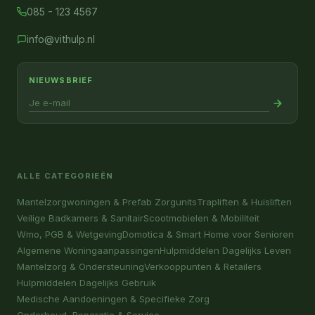
085 - 123 4567
info@vithulp.nl
NIEUWSBRIEF
ALLE CATEGORIEËN
Mantelzorgwoningen & Prefab Zorgunits
Trapliften & Huisliften
Veilige Badkamers & Sanitair
Scootmobielen & Mobiliteit
Wmo, PGB & Wetgeving
Domotica & Smart Home voor Senioren
Algemene Woningaanpassingen
Hulpmiddelen Dagelijks Leven
Mantelzorg & Ondersteuning
Verkooppunten & Retailers
Hulpmiddelen Dagelijks Gebruik
Medische Aandoeningen & Specifieke Zorg