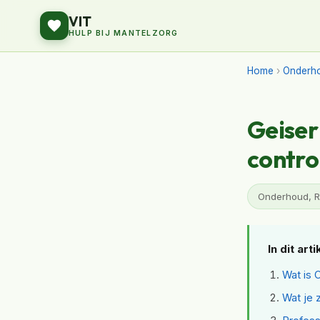
VIT
HULP BIJ MANTELZORG
Home
›
Onderho
Geiser 
contro
Onderhoud, Re
In dit arti
Wat is 
Wat je 