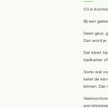
CO is koolmon
Bij een geise
Geen geur, ge
Dan word je 
Dat klinkt he
badkamer of 
Soms wat oud
ketel de kern
binnen. Dan i
Veelvoorkom
warmtewissel