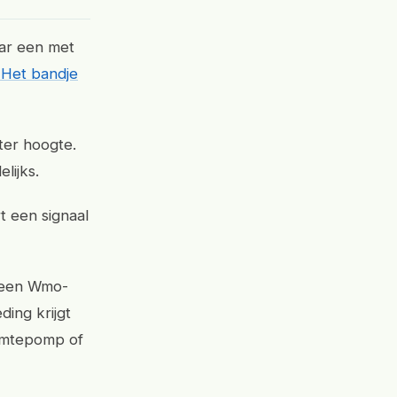
aar een met
 Het bandje
ter hoogte.
lijks.
 een signaal
 een Wmo-
ding krijgt
rmtepomp of