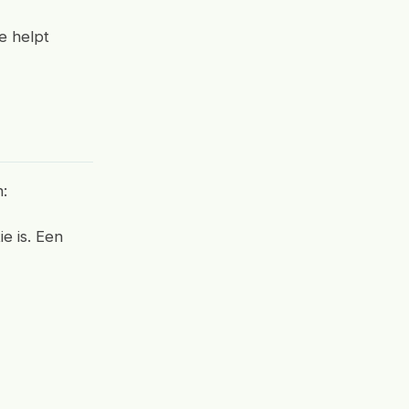
e helpt
n:
ie is. Een