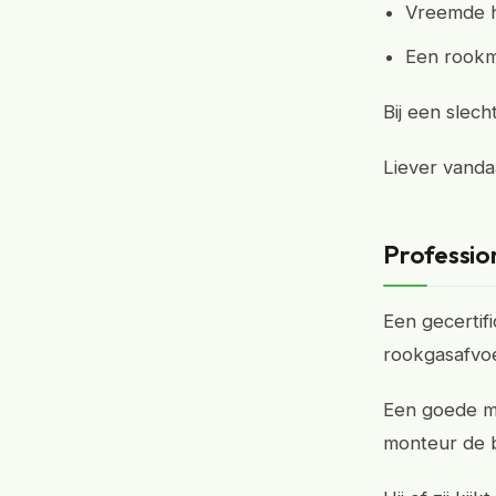
Vreemde ho
Een rookm
Bij een slec
Liever vand
Professio
Een gecertif
rookgasafvoe
Een goede met
monteur de b