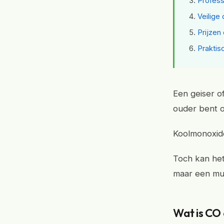
Profess
Veilige
Prijzen
Praktis
Een geiser of
ouder bent o
Koolmonoxide 
Toch kan het 
maar een must
Wat is CO 