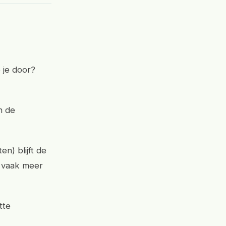
p je door?
n de
n) blijft de
je vaak meer
tte