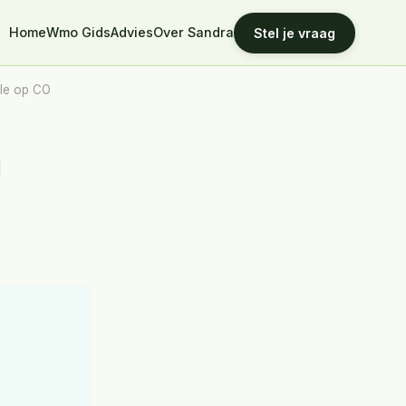
Home
Wmo Gids
Advies
Over Sandra
Stel je vraag
ole op CO
a