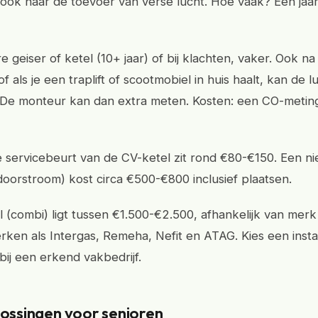
jkt ook naar de toevoer van verse lucht. Hoe vaak? Een jaa
e geiser of ketel (10+ jaar) of bij klachten, vaker. Ook n
 als je een traplift of scootmobiel in huis haalt, kan de 
De monteur kan dan extra meten. Kosten: een CO-metin
e servicebeurt van de CV-ketel zit rond €80-€150. Een n
(doorstroom) kost circa €500-€800 inclusief plaatsen.
 (combi) ligt tussen €1.500-€2.500, afhankelijk van merk
ken als Intergas, Remeha, Nefit en ATAG. Kies een install
bij een erkend vakbedrijf.
lossingen voor senioren