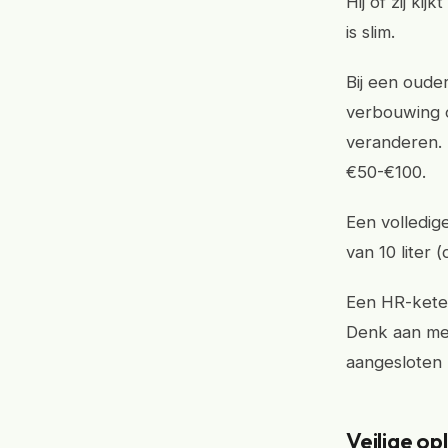
Hij of zij ki
is slim.
Bij een ouder
verbouwing of
veranderen. 
€50-€100.
Een volledig
van 10 liter 
Een HR-ketel
Denk aan mer
aangesloten 
Veilige op