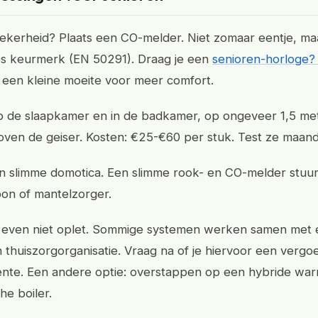
 zekerheid? Plaats een CO-melder. Niet zomaar eentje, m
s keurmerk (EN 50291). Draag je een
senioren-horloge?
 een kleine moeite voor meer comfort.
 de slaapkamer en in de badkamer, op ongeveer 1,5 me
boven de geiser. Kosten: €25-€60 per stuk. Test ze maande
 slimme domotica. Een slimme rook- en CO-melder stuurt
foon of mantelzorger.
je even niet oplet. Sommige systemen werken samen met
 thuiszorgorganisatie. Vraag na of je hiervoor een vergoe
ente. Een andere optie: overstappen op een hybride wa
he boiler.