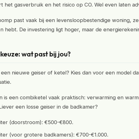
rt het gasverbruik en het risico op CO. Wel even laten ad
mp past vaak bij een levensloopbestendige woning, zeke
 hebt. De investering ligt hoger, maar de energierekenin
 keuze: wat past bij jou?
een nieuwe geiser of ketel? Kies dan voor een model dat 
uatie.
n is een combiketel vaak praktisch: verwarming en warm
 Liever een losse geiser in de badkamer?
liter (doorstroom): €500-€800.
liter (voor grotere badkamers): €700-€1.000.