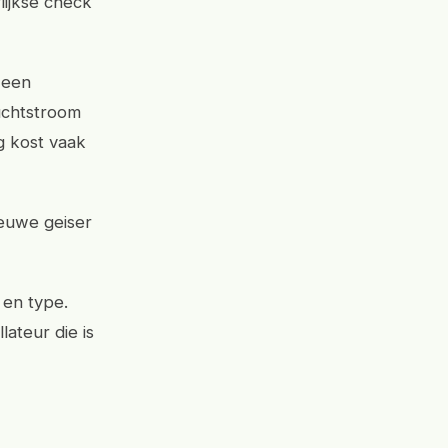
rlijkse check
a een
luchtstroom
g kost vaak
ieuwe geiser
 en type.
ateur die is