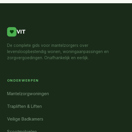
VIT
De complete gids voor mantelzorgers over
levensloopbestendig wonen, woningaanpassingen en
zorgvergoedingen. Onafhankelijk en eerlijk.
ONDERWERPEN
Mantelzorgwoningen
Trapliften & Liften
Veilige Badkamers
Scootmobielen