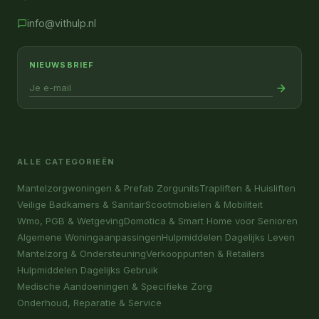
info@vithulp.nl
NIEUWSBRIEF
ALLE CATEGORIEËN
Mantelzorgwoningen & Prefab Zorgunits
Trapliften & Huisliften
Veilige Badkamers & Sanitair
Scootmobielen & Mobiliteit
Wmo, PGB & Wetgeving
Domotica & Smart Home voor Senioren
Algemene Woningaanpassingen
Hulpmiddelen Dagelijks Leven
Mantelzorg & Ondersteuning
Verkooppunten & Retailers
Hulpmiddelen Dagelijks Gebruik
Medische Aandoeningen & Specifieke Zorg
Onderhoud, Reparatie & Service