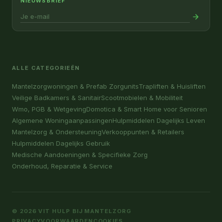
NIEUWSBRIEF
ALLE CATEGORIEËN
Mantelzorgwoningen & Prefab Zorgunits
Trapliften & Huisliften
Veilige Badkamers & Sanitair
Scootmobielen & Mobiliteit
Wmo, PGB & Wetgeving
Domotica & Smart Home voor Senioren
Algemene Woningaanpassingen
Hulpmiddelen Dagelijks Leven
Mantelzorg & Ondersteuning
Verkooppunten & Retailers
Hulpmiddelen Dagelijks Gebruik
Medische Aandoeningen & Specifieke Zorg
Onderhoud, Reparatie & Service
© 2026 VIT HULP BIJ MANTELZORG
PRIVACY
VOORWAARDEN
COOKIES