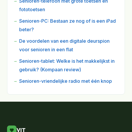
Senioren-telefoon met grote toetsen en
fototoetsen
Senioren-PC: Bestaan ze nog of is een iPad
beter?
De voordelen van een digitale deurspion
voor senioren in een flat
Senioren-tablet: Welke is het makkelijkst in
gebruik? (Kompaan review)
Senioren-vriendelijke radio met één knop
VIT