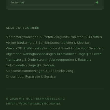
ALLE CATEGORIEËN
Mantelzorgwoningen & Prefab Zorgunits
Trapliften & Huisliften
Veilige Badkamers & Sanitair
Scootmobielen & Mobiliteit
Wmo, PGB & Wetgeving
Domotica & Smart Home voor Senioren
Algemene Woningaanpassingen
Hulpmiddelen Dagelijks Leven
Mantelzorg & Ondersteuning
Verkooppunten & Retailers
Hulpmiddelen Dagelijks Gebruik
Medische Aandoeningen & Specifieke Zorg
Onderhoud, Reparatie & Service
© 2026 VIT HULP BIJ MANTELZORG
PRIVACY
VOORWAARDEN
COOKIES