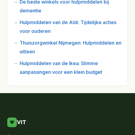
De beste winkels voor hulpmiddelen bij
dementie
Hulpmiddelen van de Aldi: Tijdelijke acties
voor ouderen
Thuiszorgwinkel Nijmegen: Hulpmiddelen en
uitleen
Hulpmiddelen van de Ikea: Slimme
aanpassingen voor een klein budget
VIT