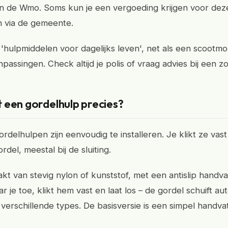
n de Wmo. Soms kun je een vergoeding krijgen voor dez
 via de gemeente.
 'hulpmiddelen voor dagelijks leven', net als een scootmo
assingen. Check altijd je polis of vraag advies bij een z
 een gordelhulp precies?
rdelhulpen zijn eenvoudig te installeren. Je klikt ze vas
del, meestal bij de sluiting.
kt van stevig nylon of kunststof, met een antislip handva
r je toe, klikt hem vast en laat los – de gordel schuift au
n verschillende types. De basisversie is een simpel handv