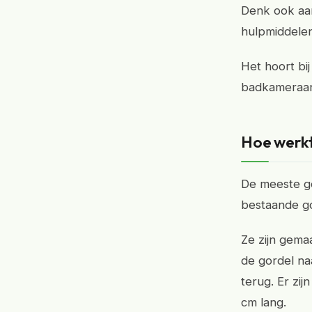
Denk ook aa
hulpmiddelen
Het hoort bij
badkameraanp
Hoe werkt
De meeste go
bestaande gor
Ze zijn gemaa
de gordel naa
terug. Er zij
cm lang.