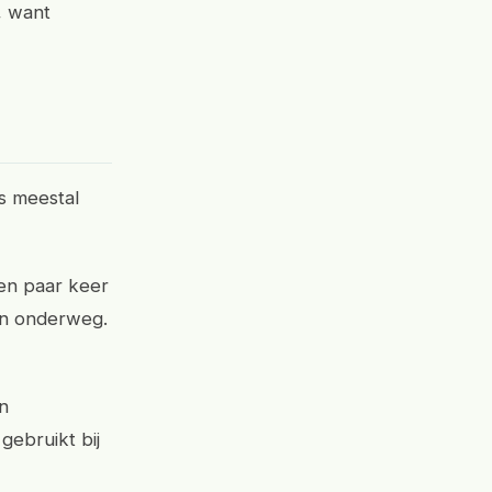
, want
is meestal
een paar keer
gen onderweg.
n
gebruikt bij