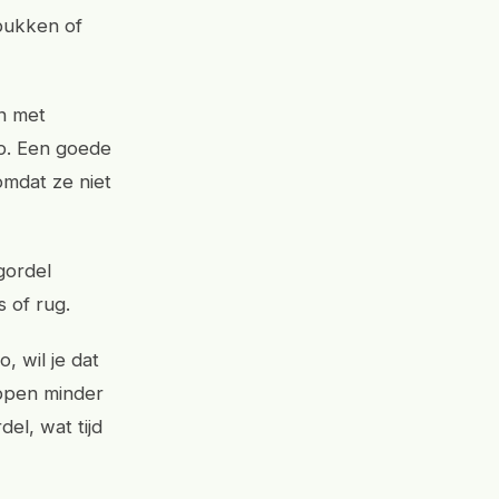
 bukken of
n met
op. Een goede
omdat ze niet
gordel
 of rug.
, wil je dat
appen minder
el, wat tijd