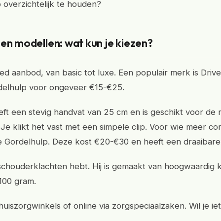
overzichtelijk te houden?
en modellen: wat kun je kiezen?
eed aanbod, van basic tot luxe. Een populair merk is Driv
delhulp voor ongeveer €15-€25.
eft een stevig handvat van 25 cm en is geschikt voor de
Je klikt het vast met een simpele clip. Voor wie meer comf
fe Gordelhulp. Deze kost €20-€30 en heeft een draaibare
e schouderklachten hebt. Hij is gemaakt van hoogwaardig 
100 gram.
huiszorgwinkels of online via zorgspeciaalzaken. Wil je iet