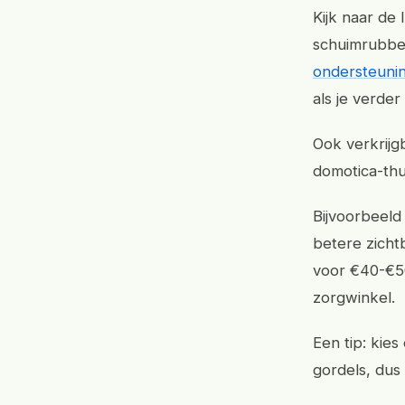
Kijk naar de
schuimrubbe
ondersteuning
als je verder
Ook verkrijg
domotica-thui
Bijvoorbeeld
betere zicht
voor €40-€50
zorgwinkel.
Een tip: kie
gordels, dus