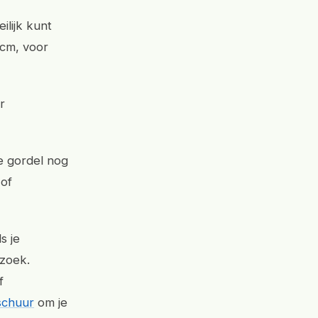
ilijk kunt
 cm, voor
r
e gordel nog
 of
s je
ezoek.
f
schuur
om je