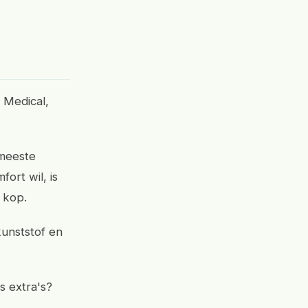
e Medical,
 meeste
ort wil, is
 kop.
kunststof en
s extra's?