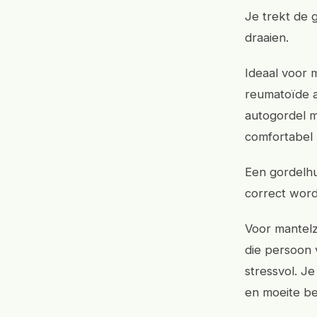
Je trekt de 
draaien.
Ideaal voor 
reumatoïde ar
autogordel m
comfortabel 
Een gordelhu
correct word
Voor mantelzo
die persoon 
stressvol. J
en moeite be