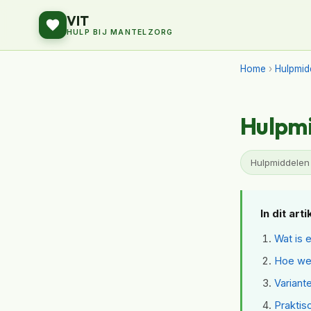
VIT
HULP BIJ MANTELZORG
Home
›
Hulpmid
Hulpmi
Hulpmiddelen 
In dit arti
Wat is 
Hoe wer
Variant
Praktis