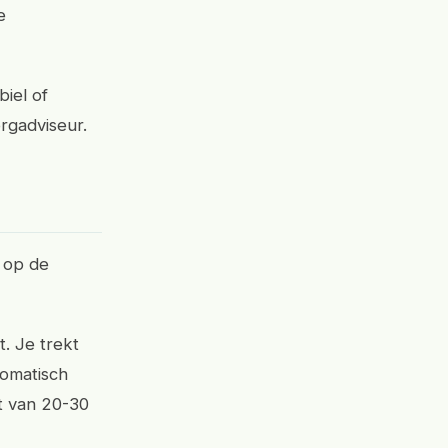
e
biel of
orgadviseur.
t op de
t. Je trekt
tomatisch
at van 20-30