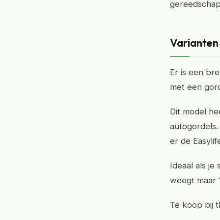
gereedschap 
Varianten 
Er is een br
met een gor
Dit model he
autogordels. 
er de Easyli
Ideaal als j
weegt maar 
Te koop bij t