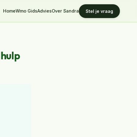
Home
Wmo Gids
Advies
Over Sandra
Stel je vraag
lhulp