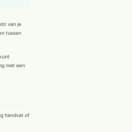
ebt van je
en tussen
 kunt
ing met een
ig handvat of