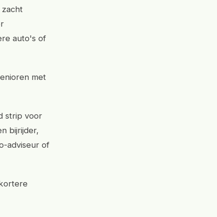
 zacht
r
ere auto's of
senioren met
 strip voor
 bijrijder,
o-adviseur of
 kortere