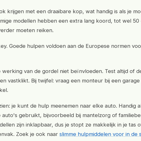
k krijgen met een draaibare kop, wat handig is als je moe
mige modellen hebben een extra lang koord, tot wel 50
erder moeten reiken.
s key. Goede hulpen voldoen aan de Europese normen voo
werking van de gordel niet beïnvloeden. Test altijd of d
en vastklikt. Bij twijfel: vraag een monteur bij een garage
kel.
zien: je kunt de hulp meenemen naar elke auto. Handig al
 auto's gebruikt, bijvoorbeeld bij mantelzorg of familieb
len zijn inklapbaar, dus je stopt ze makkelijk in je tas o
nvak. Zoek je ook naar
slimme hulpmiddelen voor in de 