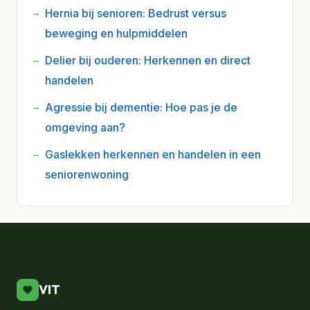
Hernia bij senioren: Bedrust versus
beweging en hulpmiddelen
Delier bij ouderen: Herkennen en direct
handelen
Agressie bij dementie: Hoe pas je de
omgeving aan?
Gaslekken herkennen en handelen in een
seniorenwoning
VIT