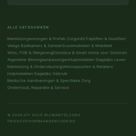
ALLE CATEGORIEËN
Mantelzorgwoningen & Prefab Zorgunits
Trapliften & Huisliften
Veilige Badkamers & Sanitair
Scootmobielen & Mobiliteit
Wmo, PGB & Wetgeving
Domotica & Smart Home voor Senioren
Algemene Woningaanpassingen
Hulpmiddelen Dagelijks Leven
Mantelzorg & Ondersteuning
Verkooppunten & Retailers
Hulpmiddelen Dagelijks Gebruik
Medische Aandoeningen & Specifieke Zorg
Onderhoud, Reparatie & Service
© 2026 VIT HULP BIJ MANTELZORG
PRIVACY
VOORWAARDEN
COOKIES