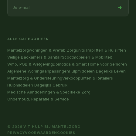
ALLE CATEGORIEËN
Mantelzorgwoningen & Prefab Zorgunits
Trapliften & Huisliften
Veilige Badkamers & Sanitair
Scootmobielen & Mobiliteit
Wmo, PGB & Wetgeving
Domotica & Smart Home voor Senioren
Algemene Woningaanpassingen
Hulpmiddelen Dagelijks Leven
Mantelzorg & Ondersteuning
Verkooppunten & Retailers
Hulpmiddelen Dagelijks Gebruik
Medische Aandoeningen & Specifieke Zorg
Onderhoud, Reparatie & Service
© 2026 VIT HULP BIJ MANTELZORG
PRIVACY
VOORWAARDEN
COOKIES