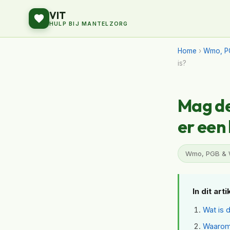
VIT
HULP BIJ MANTELZORG
Home
›
Wmo, P
is?
Mag de
er een
Wmo, PGB & We
In dit arti
Wat is 
Waarom 