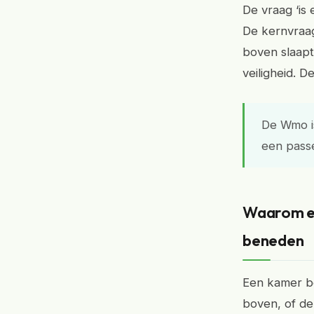
De vraag ‘is 
De kernvraag 
boven slaapt,
veiligheid. 
De Wmo is
een passe
Waarom ee
beneden
Een kamer be
boven, of de