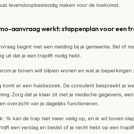
 huis levensloopbestendig maken voor de toekomst.
o-aanvraag werkt: stappenplan voor een tra
raag begint met een melding bij je gemeente. Bel of m
eg uit dat je een traplift nodig hebt.
rom je boven wilt blijven wonen en wat je beperkingen z
g komt er een huisbezoek. De consulent bespreekt je w
ning. Zorg dat je klaar zit met je medische gegevens, een 
en overzicht van je dagelijks functioneren.
k: ‘Ik kan de trap niet meer veilig op, en ik wil boven sla
rijft een verslag en beslist of je recht hebt op een traplif