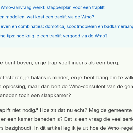
Wmo-aanvraag werkt: stappenplan voor een traplift
 en modellen: wat kost een traplift via de Wmo?
tieven en combinaties: domotica, scootmobielen en badkameraan
che tips: hoe krijg je een traplift vergoed via de Wmo?
 je bent boven, en je trap voelt ineens als een berg.
otesteren, je balans is minder, en je bent bang om te val
kt de oplossing, maar dan belt de Wmo-consulent van de g
 beneden toch een slaapkamer?
aplift niet nodig." Hoe zit dat nu echt? Mag de gemeente 
 er een kamer beneden is? Dat is een vraag die veel sen
 bezighoudt. In dit artikel leg ik je uit hoe de Wmo-rege