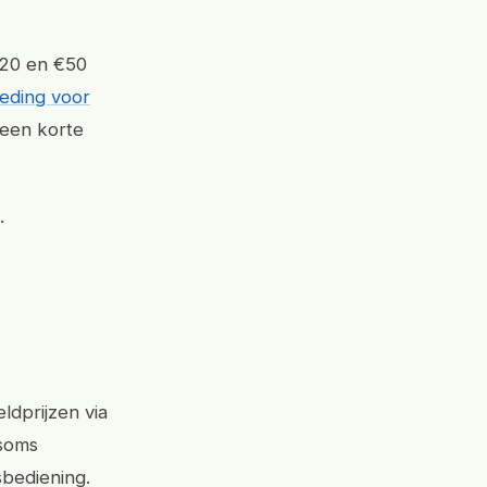
€20 en €50
eding voor
 een korte
.
ldprijzen via
 soms
sbediening.