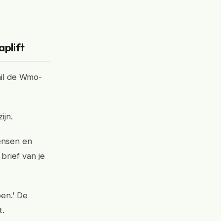
plift
ail de Wmo-
ijn.
ensen en
brief van je
pen.’ De
t.