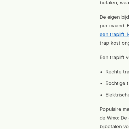
betalen, waa
De eigen bij
per maand. Er
een traplift:
trap kost on
Een traplift 
Rechte trap
Bochtige t
Elektrisch
Populaire me
de Wmo: De g
bijbetalen vo