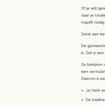
Of je wilt g
naar je total
traplift nod
Denk aan een
De gemeente 
is. Dat is e
Ze bekijken o
een verhuizi
Daarom is een
Je hebt e
De badkam