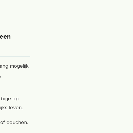
 een
ang mogelijk
,
ij je op
jks leven.
n of douchen.