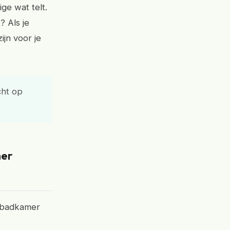
ge wat telt.
? Als je
ijn voor je
cht op
mer
e badkamer