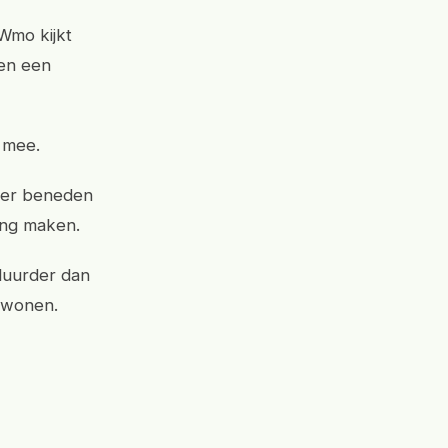
 Wmo kijkt
ben een
 mee.
mer beneden
ing maken.
 duurder dan
n wonen.