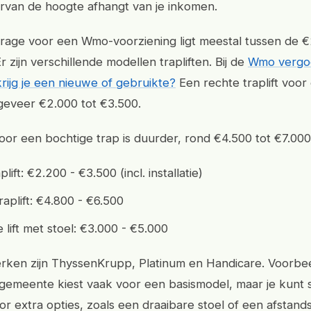
rvan de hoogte afhangt van je inkomen.
drage voor een Wmo-voorziening ligt meestal tussen de 
 zijn verschillende modellen trapliften. Bij de
Wmo vergo
 krijg je een nieuwe of gebruikte?
Een rechte traplift voor
geveer €2.000 tot €3.500.
voor een bochtige trap is duurder, rond €4.500 tot €7.000
lift: €2.200 - €3.500 (incl. installatie)
raplift: €4.800 - €6.500
e lift met stoel: €3.000 - €5.000
rken zijn ThyssenKrupp, Platinum en Handicare. Voorbee
emeente kiest vaak voor een basismodel, maar je kunt
or extra opties, zoals een draaibare stoel of een afstand