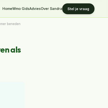
Home
Wmo Gids
Advies
Over Sandra
Stel je vraag
kamer beneden
en als