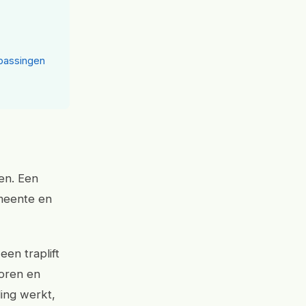
passingen
len. Een
emeente en
een traplift
ioren en
ling werkt,