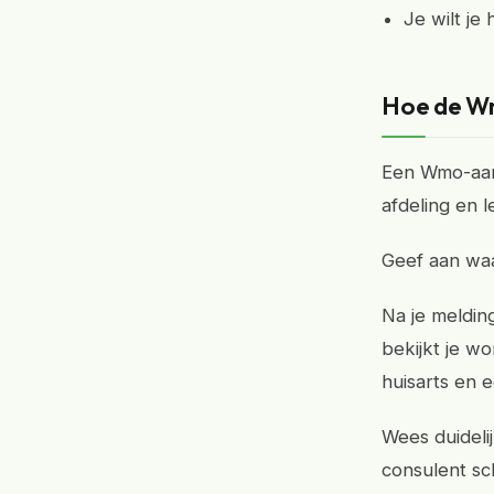
Je wilt je
Hoe de Wm
Een Wmo-aanv
afdeling en l
Geef aan waa
Na je meldin
bekijkt je wo
huisarts en e
Wees duidelij
consulent sch