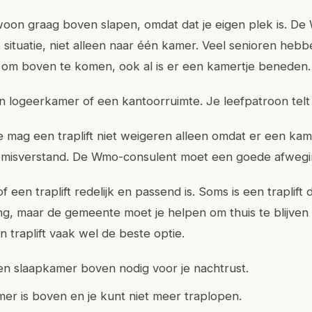
ewoon graag boven slapen, omdat dat je eigen plek is. De
e situatie, niet alleen naar één kamer. Veel senioren heb
ig om boven te komen, ook al is er een kamertje beneden.
 logeerkamer of een kantoorruimte. Je leefpatroon telt
mag een traplift niet weigeren alleen omdat er een ka
en misverstand. De Wmo-consulent moet een goede afweg
f een traplift redelijk en passend is. Soms is een traplift
ng, maar de gemeente moet je helpen om thuis te blijve
 traplift vaak wel de beste optie.
en slaapkamer boven nodig voor je nachtrust.
er is boven en je kunt niet meer traplopen.