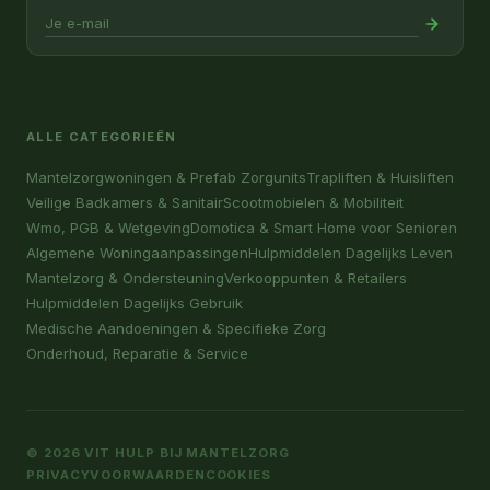
ALLE CATEGORIEËN
Mantelzorgwoningen & Prefab Zorgunits
Trapliften & Huisliften
Veilige Badkamers & Sanitair
Scootmobielen & Mobiliteit
Wmo, PGB & Wetgeving
Domotica & Smart Home voor Senioren
Algemene Woningaanpassingen
Hulpmiddelen Dagelijks Leven
Mantelzorg & Ondersteuning
Verkooppunten & Retailers
Hulpmiddelen Dagelijks Gebruik
Medische Aandoeningen & Specifieke Zorg
Onderhoud, Reparatie & Service
© 2026 VIT HULP BIJ MANTELZORG
PRIVACY
VOORWAARDEN
COOKIES