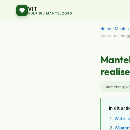
VIT
HULP BIJ MANTELZORG
Home
›
Mantelz
realiseren: Ver
Mantel
realis
Mantelzorgwon
In dit arti
Wat is 
Waarom 