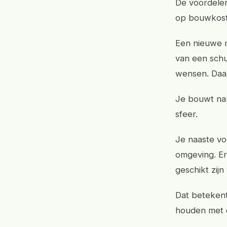
De voordelen
op bouwkost
Een nieuwe m
van een schu
wensen. Daarn
Je bouwt nam
sfeer.
Je naaste voe
omgeving. Er
geschikt zij
Dat betekent
houden met d