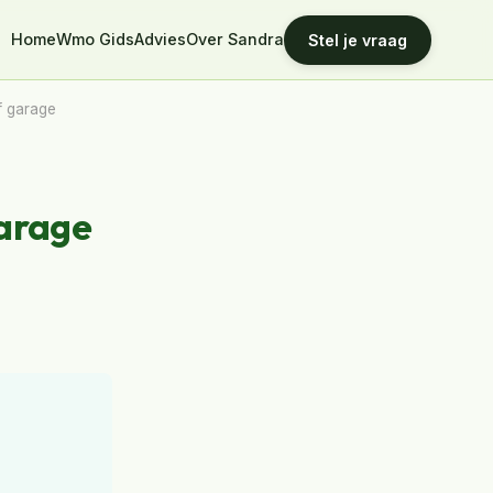
Home
Wmo Gids
Advies
Over Sandra
Stel je vraag
f garage
garage