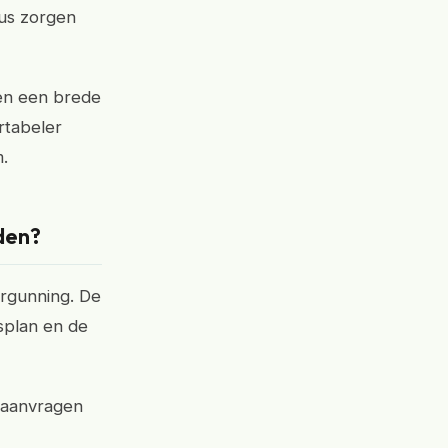
us zorgen
 en een brede
rtabeler
.
den?
rgunning. De
splan en de
t aanvragen