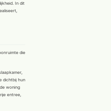
kheid. In dit
aliseert,
oonruimte die
slaapkamer,
 dichtbij hun
 de woning
ije entree,