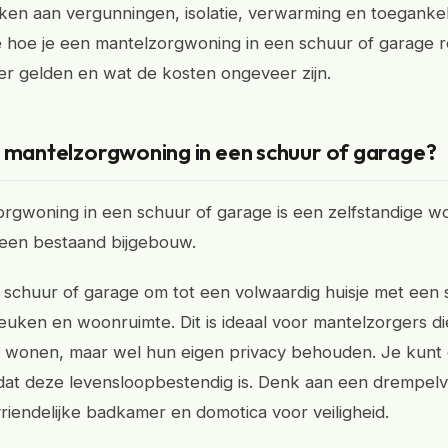
en aan vergunningen, isolatie, verwarming en toegankelij
 je hoe je een mantelzorgwoning in een schuur of garage re
er gelden en wat de kosten ongeveer zijn.
n mantelzorgwoning in een schuur of garage?
rgwoning in een schuur of garage is een zelfstandige w
n een bestaand bijgebouw.
schuur of garage om tot een volwaardig huisje met een 
uken en woonruimte. Dit is ideaal voor mantelzorgers die
n wonen, maar wel hun eigen privacy behouden. Je kunt
 dat deze levensloopbestendig is. Denk aan een drempelvr
vriendelijke badkamer en domotica voor veiligheid.