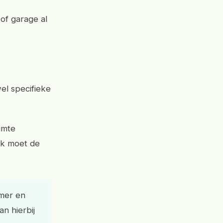
of garage al
wel specifieke
imte
ok moet de
amer en
n hierbij