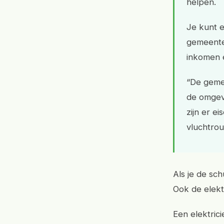
helpen.
Je kunt 
gemeente.
inkomen 
“De geme
de omgevi
zijn er e
vluchtro
Als je de sc
Ook de elekt
Een elektrici