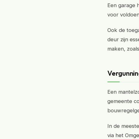
Een garage h
voor voldoend
Ook de toegan
deur zijn es
maken, zoals
Vergunnin
Een mantelz
gemeente co
bouwregelge
In de meeste
via het Omge