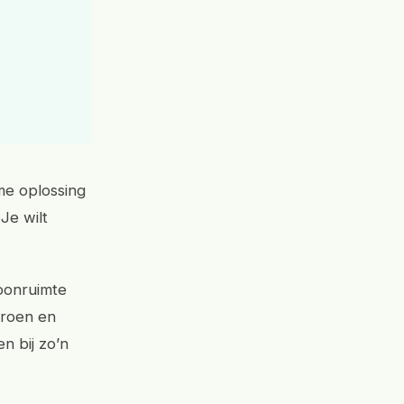
me oplossing
Je wilt
oonruimte
groen en
n bij zo’n