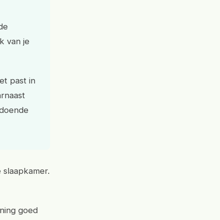
de
k van je
t past in
arnaast
oldoende
e slaapkamer.
oning goed