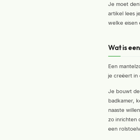
Je moet denk
artikel lees
welke eisen 
Wat is ee
Een mantelzo
je creëert i
Je bouwt de 
badkamer, ke
naaste wille
zo inrichten
een rolstoel