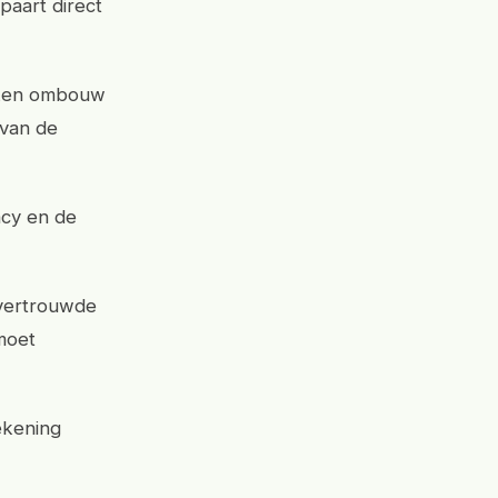
paart direct
. Een ombouw
 van de
acy en de
e vertrouwde
moet
ekening