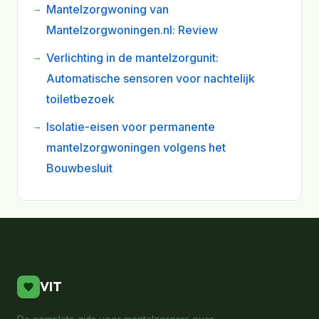
Mantelzorgwoning van
Mantelzorgwoningen.nl: Review
Verlichting in de mantelzorgunit:
Automatische sensoren voor nachtelijk
toiletbezoek
Isolatie-eisen voor permanente
mantelzorgwoningen volgens het
Bouwbesluit
VIT