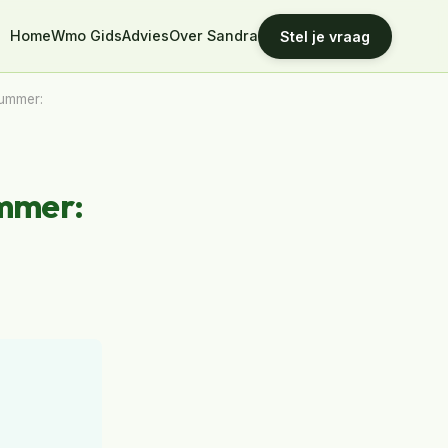
Home
Wmo Gids
Advies
Over Sandra
Stel je vraag
nummer:
ummer: