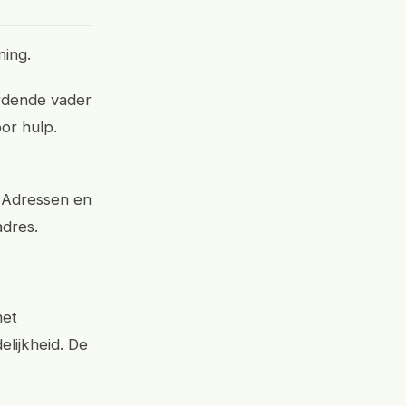
ning.
ordende vader
oor hulp.
e Adressen en
adres.
het
elijkheid. De