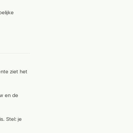
elijke
te ziet het
uw en de
. Stel: je