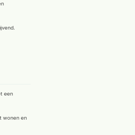
en
ijvend.
et een
at wonen en