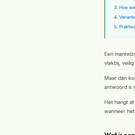
Hoe wer
Variant
Praktis
Een mantelzo
vlakbij, veili
Maar dan kom
antwoord is n
Het hangt af 
wanneer het 