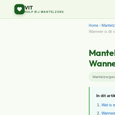
VIT
HULP BIJ MANTELZORG
Home
›
Mantelz
Wanneer is dit v
Mantel
Wannee
Mantelzorgwon
In dit arti
Wat is 
Wanneer