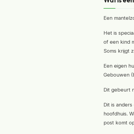
Wat is ee
Een mantelzo
Het is speci
of een kind m
Soms krijgt 
Een eigen hu
Gebouwen (BA
Dit gebeurt 
Dit is ander
hoofdhuis. W
post komt op 