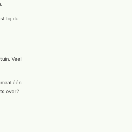
.
st bij de
tuin. Veel
ximaal één
ts over?