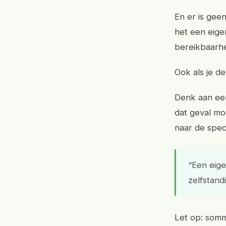
En er is gee
het een eigen
bereikbaarhe
Ook als je d
Denk aan een
dat geval moet
naar de spec
“Een eige
zelfstand
Let op: somm