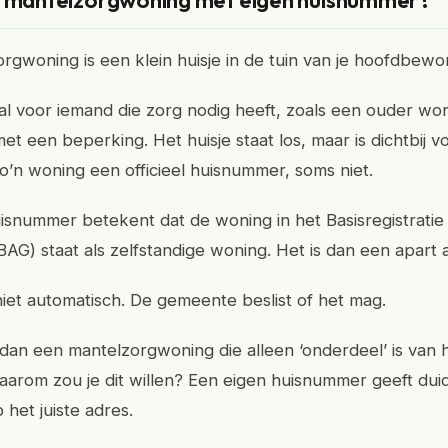
n mantelzorgwoning met eigen huisnummer?
rgwoning is een klein huisje in de tuin van je hoofdbewo
aal voor iemand die zorg nodig heeft, zoals een ouder w
et een beperking. Het huisje staat los, maar is dichtbij v
zo’n woning een officieel huisnummer, soms niet.
isnummer betekent dat de woning in het Basisregistrati
G) staat als zelfstandige woning. Het is dan een apart 
niet automatisch. De gemeente beslist of het mag.
s dan een mantelzorgwoning die alleen ‘onderdeel’ is van 
aarom zou je dit willen? Een eigen huisnummer geeft duid
het juiste adres.