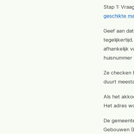
Stap 1: Vraa
geschikte m
Geef aan dat
tegelijkerti
afhankelijk 
huisnummer 
Ze checken h
duurt meesta
Als het akkoo
Het adres wo
De gemeente 
Gebouwen (