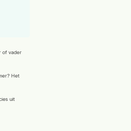
r of vader
mmer? Het
ies uit