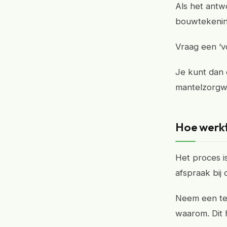
Als het antw
bouwtekening 
Vraag een ‘vo
Je kunt dan 
mantelzorgwo
Hoe werkt
Het proces i
afspraak bij
Neem een tek
waarom. Dit 