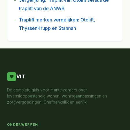
Vergelijking: Traplift van Otolift versus de
traplift van de ANWB
Traplift merken vergelijken: Otolift,
ThyssenKrupp en Stannah
VIT
De complete gids voor mantelzorgers over
levensloopbestendig wonen, woningaanpassingen en
zorgvergoedingen. Onafhankelijk en eerlijk.
ONDERWERPEN