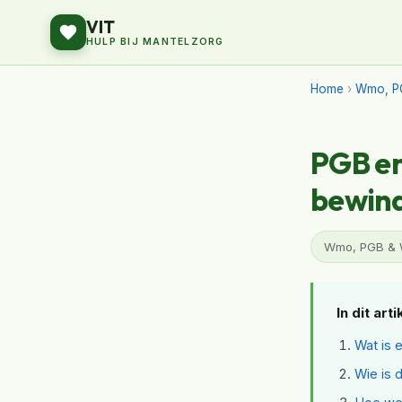
VIT
HULP BIJ MANTELZORG
Home
›
Wmo, P
PGB en
bewin
Wmo, PGB & We
In dit arti
Wat is 
Wie is 