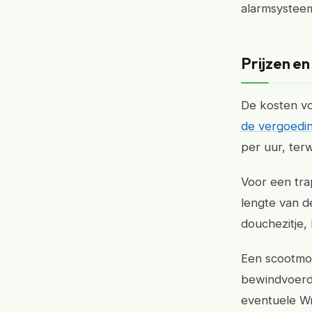
alarmsystee
Prijzen e
De kosten vo
de vergoedi
per uur, terw
Voor een trap
lengte van d
douchezitje,
Een scootmob
bewindvoerd
eventuele Wm