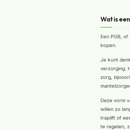
Wat is ee
Een PGB, of 
kopen.
Je kunt denk
verzorging. 
zorg, bijvoo
mantelzorger
Deze vorm va
willen zo lan
traplift of 
te regelen, 