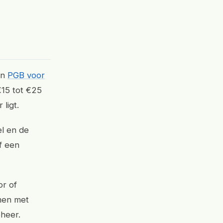
en
PGB voor
€15 tot €25
ligt.
el en de
f een
or of
men met
heer.