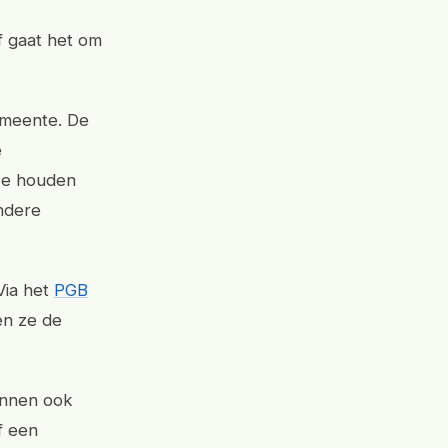
f gaat het om
emeente. De
e
 Ze houden
ndere
Via het
PGB
en ze de
kunnen ook
f een