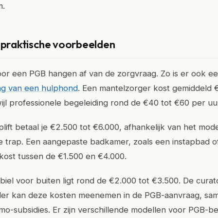
m.
n praktische voorbeelden
or een PGB hangen af van de zorgvraag. Zo is er ook e
ng van een hulphond
. Een mantelzorger kost gemiddeld 
ijl professionele begeleiding rond de €40 tot €60 per uur 
lift betaal je €2.500 tot €6.000, afhankelijk van het mod
e trap. Een aangepaste badkamer, zoals een instapbad o
 kost tussen de €1.500 en €4.000.
iel voor buiten ligt rond de €2.000 tot €3.500. De curat
er kan deze kosten meenemen in de PGB-aanvraag, sa
o-subsidies. Er zijn verschillende modellen voor PGB-be