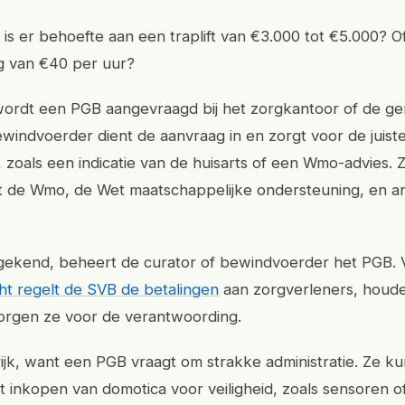
: is er behoefte aan een traplift van €3.000 tot €5.000? O
g van €40 per uur?
wordt een PGB aangevraagd bij het zorgkantoor of de g
ewindvoerder dient de aanvraag in en zorgt voor de juist
zoals een indicatie van de huisarts of een Wmo-advies.
t de Wmo, de Wet maatschappelijke ondersteuning, en a
gekend, beheert de curator of bewindvoerder het PGB. 
ht regelt de SVB de betalingen
aan zorgverleners, houd
zorgen ze voor de verantwoording.
grijk, want een PGB vraagt om strakke administratie. Ze 
et inkopen van domotica voor veiligheid, zoals sensoren o