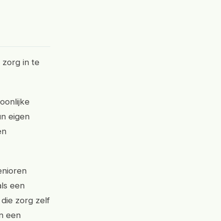
 zorg in te
oonlijke
un eigen
en
enioren
als een
die zorg zelf
an een