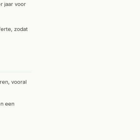
 jaar voor
ferte, zodat
ren, vooral
en een