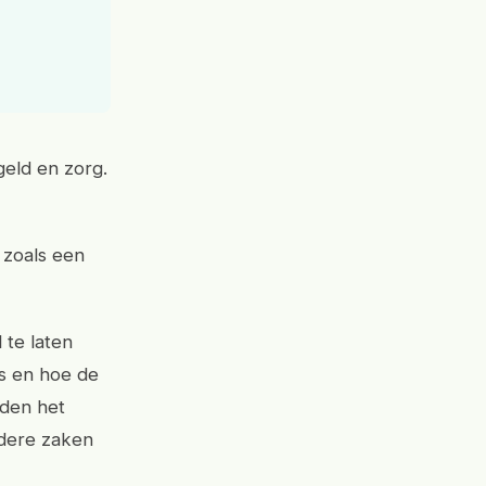
geld en zorg.
 zoals een
 te laten
is en hoe de
uden het
ndere zaken