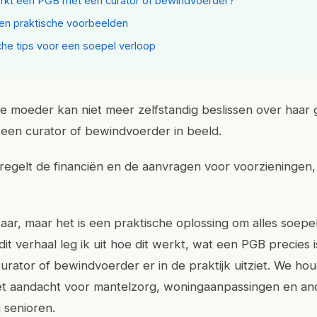
kt een PGB met een curator of bewindvoerder?
 en praktische voorbeelden
che tips voor een soepel verloop
 je moeder kan niet meer zelfstandig beslissen over haar 
een curator of bewindvoerder in beeld.
regelt de financiën en de aanvragen voor voorzieningen,
aar, maar het is een praktische oplossing om alles soepel
dit verhaal leg ik uit hoe dit werkt, wat een PGB precies 
curator of bewindvoerder er in de praktijk uitziet. We ho
et aandacht voor mantelzorg, woningaanpassingen en a
j senioren.