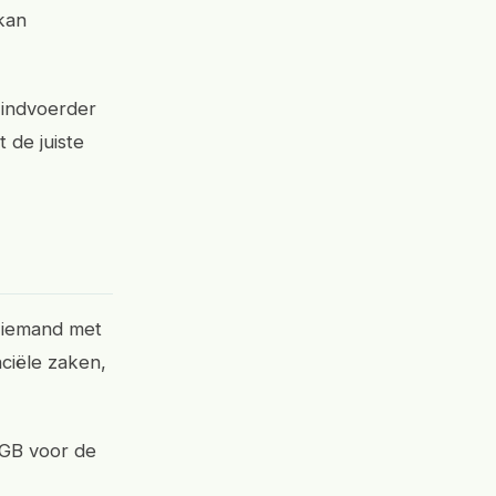
kan
windvoerder
 de juiste
m iemand met
ciële zaken,
GB voor de