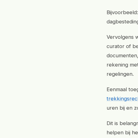
Bijvoorbeeld
dagbestedin
Vervolgens 
curator of b
documenten, 
rekening me
regelingen.
Eenmaal toe
trekkingsrec
uren bij en 
Dit is belan
helpen bij h