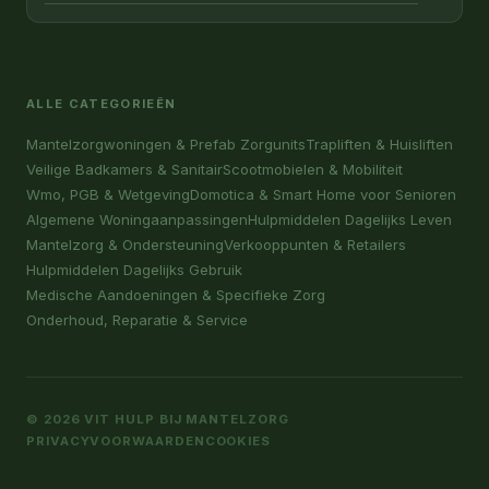
ALLE CATEGORIEËN
Mantelzorgwoningen & Prefab Zorgunits
Trapliften & Huisliften
Veilige Badkamers & Sanitair
Scootmobielen & Mobiliteit
Wmo, PGB & Wetgeving
Domotica & Smart Home voor Senioren
Algemene Woningaanpassingen
Hulpmiddelen Dagelijks Leven
Mantelzorg & Ondersteuning
Verkooppunten & Retailers
Hulpmiddelen Dagelijks Gebruik
Medische Aandoeningen & Specifieke Zorg
Onderhoud, Reparatie & Service
© 2026 VIT HULP BIJ MANTELZORG
PRIVACY
VOORWAARDEN
COOKIES