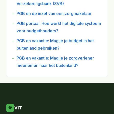
Verzekeringsbank (SVB)
PGB en de inzet van een zorgmakelaar
PGB portaal: Hoe werkt het digitale systeem
voor budgethouders?
PGB en vakantie: Mag je je budget in het
buitenland gebruiken?
PGB en vakantie: Mag je je zorgverlener
meenemen naar het buitenland?
VIT