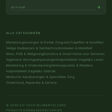
ALLE CATEGORIEËN
Mantelzorgwoningen & Prefab Zorgunits
Trapliften & Huisliften
Veilige Badkamers & Sanitair
Scootmobielen & Mobiliteit
Wmo, PGB & Wetgeving
Domotica & Smart Home voor Senioren
Algemene Woningaanpassingen
Hulpmiddelen Dagelijks Leven
Mantelzorg & Ondersteuning
Verkooppunten & Retailers
Hulpmiddelen Dagelijks Gebruik
Medische Aandoeningen & Specifieke Zorg
Onderhoud, Reparatie & Service
© 2026 VIT HULP BIJ MANTELZORG
PRIVACY
VOORWAARDEN
COOKIES