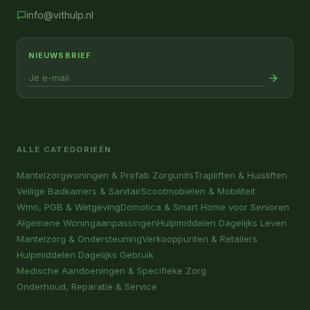
info@vithulp.nl
NIEUWSBRIEF
ALLE CATEGORIEËN
Mantelzorgwoningen & Prefab Zorgunits
Trapliften & Huisliften
Veilige Badkamers & Sanitair
Scootmobielen & Mobiliteit
Wmo, PGB & Wetgeving
Domotica & Smart Home voor Senioren
Algemene Woningaanpassingen
Hulpmiddelen Dagelijks Leven
Mantelzorg & Ondersteuning
Verkooppunten & Retailers
Hulpmiddelen Dagelijks Gebruik
Medische Aandoeningen & Specifieke Zorg
Onderhoud, Reparatie & Service