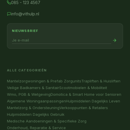
085 - 123 4567
info@vithulp.nl
NIEUWSBRIEF
ALLE CATEGORIEËN
Mantelzorgwoningen & Prefab Zorgunits
Trapliften & Huisliften
Veilige Badkamers & Sanitair
Scootmobielen & Mobiliteit
Wmo, PGB & Wetgeving
Domotica & Smart Home voor Senioren
Algemene Woningaanpassingen
Hulpmiddelen Dagelijks Leven
Mantelzorg & Ondersteuning
Verkooppunten & Retailers
Hulpmiddelen Dagelijks Gebruik
Medische Aandoeningen & Specifieke Zorg
Onderhoud, Reparatie & Service