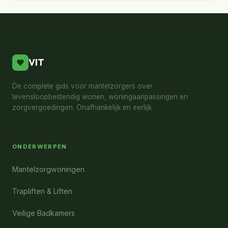
VIT
De complete gids voor mantelzorgers over
levensloopbestendig wonen, woningaanpassingen en
zorgvergoedingen. Onafhankelijk en eerlijk.
ONDERWERPEN
Mantelzorgwoningen
Trapliften & Liften
Veilige Badkamers