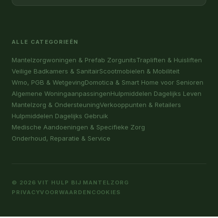
ALLE CATEGORIEËN
Mantelzorgwoningen & Prefab Zorgunits
Trapliften & Huisliften
Veilige Badkamers & Sanitair
Scootmobielen & Mobiliteit
Wmo, PGB & Wetgeving
Domotica & Smart Home voor Senioren
Algemene Woningaanpassingen
Hulpmiddelen Dagelijks Leven
Mantelzorg & Ondersteuning
Verkooppunten & Retailers
Hulpmiddelen Dagelijks Gebruik
Medische Aandoeningen & Specifieke Zorg
Onderhoud, Reparatie & Service
© 2026 VIT HULP BIJ MANTELZORG
PRIVACY
VOORWAARDEN
COOKIES