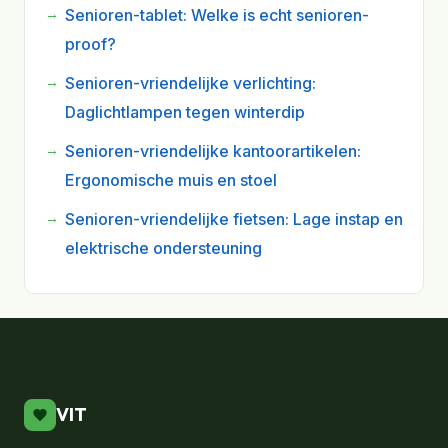
Senioren-tablet: Welke is echt senioren-
proof?
Senioren-vriendelijke verlichting:
Daglichtlampen tegen winterdip
Senioren-vriendelijke kantoorartikelen:
Ergonomische muis en stoel
Senioren-vriendelijke fietsen: Lage instap en
elektrische ondersteuning
VIT