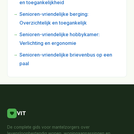
en toegankelijkheid
Senioren-vriendelijke berging:
Overzichtelijk en toegankelijk
Senioren-vriendelijke hobbykamer:
Verlichting en ergonomie
Senioren-vriendelijke brievenbus op een
paal
VIT
De complete gids voor mantelzorgers over
levensloopbestendig wonen, woningaanpassingen en