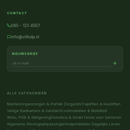
CONTACT
085 - 123 4567
info@vithulp.nl
NIEUWSBRIEF
ALLE CATEGORIEËN
Mantelzorgwoningen & Prefab Zorgunits
Trapliften & Huisliften
Veilige Badkamers & Sanitair
Scootmobielen & Mobiliteit
Wmo, PGB & Wetgeving
Domotica & Smart Home voor Senioren
Algemene Woningaanpassingen
Hulpmiddelen Dagelijks Leven