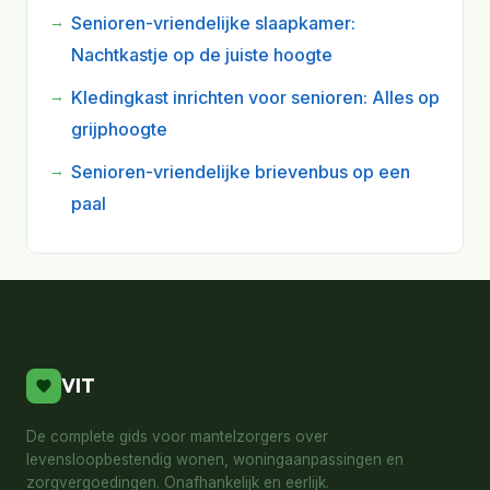
Senioren-vriendelijke slaapkamer:
Nachtkastje op de juiste hoogte
Kledingkast inrichten voor senioren: Alles op
grijphoogte
Senioren-vriendelijke brievenbus op een
paal
VIT
De complete gids voor mantelzorgers over
levensloopbestendig wonen, woningaanpassingen en
zorgvergoedingen. Onafhankelijk en eerlijk.