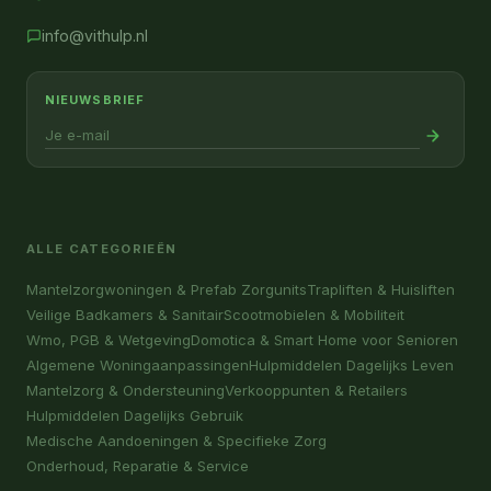
info@vithulp.nl
NIEUWSBRIEF
ALLE CATEGORIEËN
Mantelzorgwoningen & Prefab Zorgunits
Trapliften & Huisliften
Veilige Badkamers & Sanitair
Scootmobielen & Mobiliteit
Wmo, PGB & Wetgeving
Domotica & Smart Home voor Senioren
Algemene Woningaanpassingen
Hulpmiddelen Dagelijks Leven
Mantelzorg & Ondersteuning
Verkooppunten & Retailers
Hulpmiddelen Dagelijks Gebruik
Medische Aandoeningen & Specifieke Zorg
Onderhoud, Reparatie & Service