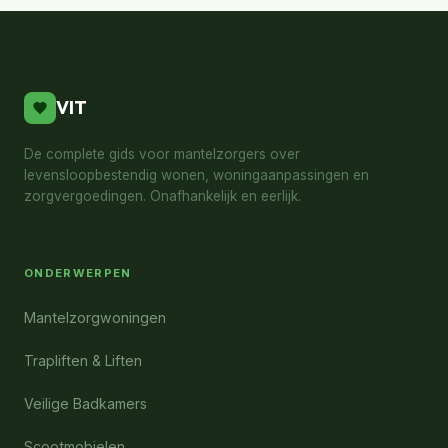
VIT
De complete gids voor mantelzorgers over
levensloopbestendig wonen, woningaanpassingen en
zorgvergoedingen. Onafhankelijk en eerlijk.
ONDERWERPEN
Mantelzorgwoningen
Trapliften & Liften
Veilige Badkamers
Scootmobielen