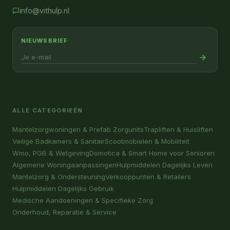
info@vithulp.nl
NIEUWSBRIEF
ALLE CATEGORIEËN
Mantelzorgwoningen & Prefab Zorgunits
Trapliften & Huisliften
Veilige Badkamers & Sanitair
Scootmobielen & Mobiliteit
Wmo, PGB & Wetgeving
Domotica & Smart Home voor Senioren
Algemene Woningaanpassingen
Hulpmiddelen Dagelijks Leven
Mantelzorg & Ondersteuning
Verkooppunten & Retailers
Hulpmiddelen Dagelijks Gebruik
Medische Aandoeningen & Specifieke Zorg
Onderhoud, Reparatie & Service