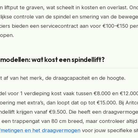
 liftput te graven, wat scheelt in kosten en overlast. On
arlijkse controle van de spindel en smering van de beweg
iers bieden een servicecontract aan voor €100-€150 per ja
lopen.
 modellen: wat kost een spindellift?
gt af van het merk, de draagcapaciteit en de hoogte.
el voor 1 verdieping kost vaak tussen €8.000 en €12.000
oering met extra’s, dan loopt dat op tot €15.000. Bij Arit
ndellift krijgen vanaf €9.500. Die heeft een draagvermog
n een trappengat van 80 cm breed, maar controleer altijd
fmetingen en het draagvermogen
voor jouw specifieke sit