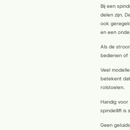
Bij een spin
delen zijn. D
ook geregeld
en een onder
Als de stroo
bedienen of 
Veel modelle
betekent dat 
rolstoelen.
Handig voor
spindellift is
Geen geluidso