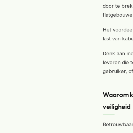
door te brek
flatgebouwen
Het voordeel
last van kabe
Denk aan mer
leveren die 
gebruiker, o
Waarom ki
veiligheid
Betrouwbaarhe