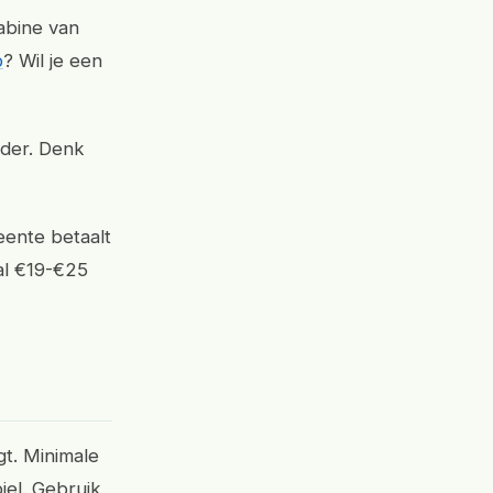
abine van
p
? Wil je een
rder. Denk
eente betaalt
al €19-€25
gt. Minimale
iel. Gebruik