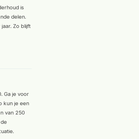
derhoud is
ende delen.
ar. Zo blijft
. Ga je voor
co kun je een
en van 250
 de
uatie.