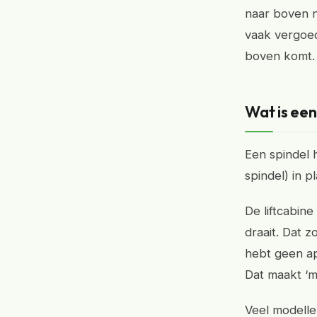
naar boven ne
vaak vergoed 
boven komt.
Wat is een 
Een spindel h
spindel) in 
De liftcabin
draait. Dat 
hebt geen apa
Dat maakt ‘m
Veel modelle