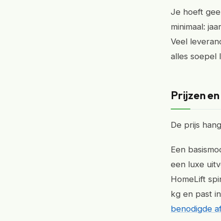
Je hoeft geen
minimaal: ja
Veel leveranc
alles soepel 
Prijzen en
De prijs han
Een basismod
een luxe uitv
HomeLift spi
kg en past i
benodigde a