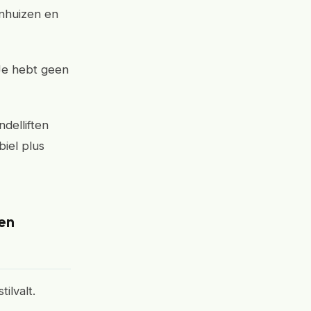
enhuizen en
 Je hebt geen
delliften
biel plus
en
ilvalt.