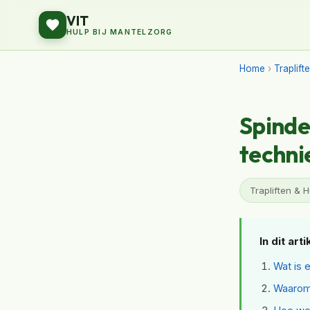
VIT
HULP BIJ MANTELZORG
Home
›
Traplift
Spinde
techni
Trapliften & H
In dit arti
Wat is e
Waarom 