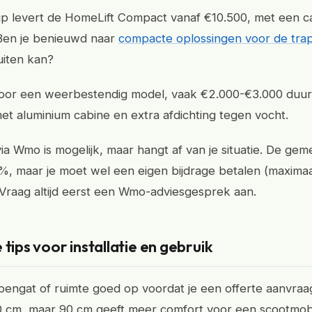
p levert de HomeLift Compact vanaf €10.500, met een c
Ben je benieuwd naar
compacte oplossingen voor de tra
buiten kan?
voor een weerbestendig model, vaak €2.000-€3.000 duu
met aluminium cabine en extra afdichting tegen vocht.
ia Wmo is mogelijk, maar hangt af van je situatie. De gem
%, maar je moet wel een eigen bijdrage betalen (maxima
Vraag altijd eerst een Wmo-adviesgesprek aan.
 tips voor installatie en gebruik
pengat of ruimte goed op voordat je een offerte aanvraa
0 cm, maar 90 cm geeft meer comfort voor een scootmob