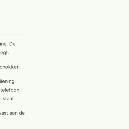
bine. De
egt.
 schokken.
iening.
telefoon.
 staat.
vast aan de