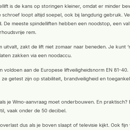
dellift is de kans op storingen kleiner, omdat er minder 
e schroef loopt altijd soepel, ook bij langdurig gebruik. Vei
. De meeste spindelliften hebben een noodstop, een valb
houdsvrije rem.
m uitvalt, zakt de lift niet zomaar naar beneden. Je kunt
laten zakken via een noodaccu.
n voldoen aan de Europese liftveiligheidsnorm EN 81-40.
ze getest zijn op stabiliteit, brandveiligheid en toegankel
 als je Wmo-aanvraag moet onderbouwen. En praktisch?
 stil, vaak onder de 50 decibel.
verlast dus als je boven slaapt of televisie kijkt. Ook fij