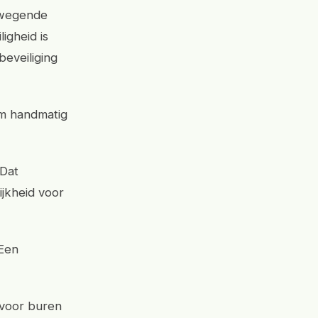
bewegende
ligheid is
eveiliging
 ‘m handmatig
 Dat
ijkheid voor
 Een
n voor buren