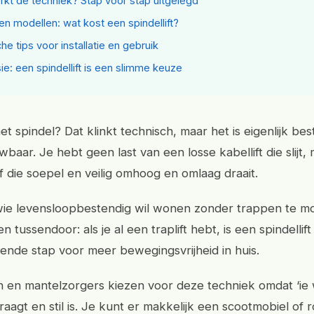
kt de techniek? Stap voor stap uitgelegd
 en modellen: wat kost een spindellift?
he tips voor installatie en gebruik
ie: een spindellift is een slimme keuze
met spindel? Dat klinkt technisch, maar het is eigenlijk be
aar. Je hebt geen last van een losse kabellift die slijt,
f die soepel en veilig omhoog en omlaag draait.
wie levensloopbestendig wil wonen zonder trappen te m
 tussendoor: als je al een traplift hebt, is een spindellif
gende stap voor meer bewegingsvrijheid in huis.
n en mantelzorgers kiezen voor deze techniek omdat ‘ie 
aagt en stil is. Je kunt er makkelijk een scootmobiel of r