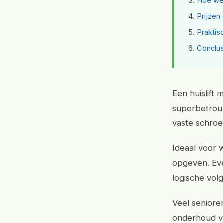
Hoe wer
Prijzen
Praktisc
Conclus
Een huislift 
superbetrouwb
vaste schroe
Ideaal voor 
opgeven. Even
logische vol
Veel seniore
onderhoud vr