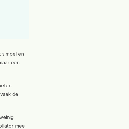
st simpel en
 maar een
oeten
t vaak de
weinig
ollator mee