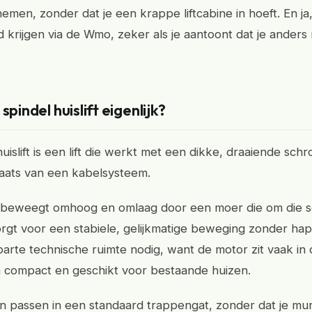
men, zonder dat je een krappe liftcabine in hoeft. En ja,
krijgen via de Wmo, zeker als je aantoont dat je anders n
spindel huislift eigenlijk?
uislift is een lift die werkt met een dikke, draaiende schr
plaats van een kabelsysteem.
e beweegt omhoog en omlaag door een moer die om die 
zorgt voor een stabiele, gelijkmatige beweging zonder ha
rte technische ruimte nodig, want de motor zit vaak in de 
 compact en geschikt voor bestaande huizen.
n passen in een standaard trappengat, zonder dat je mu