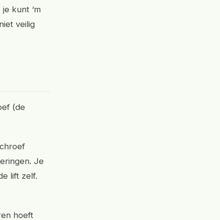
 je kunt ‘m
iet veilig
oef (de
schroef
peringen. Je
lift zelf.
ren hoeft