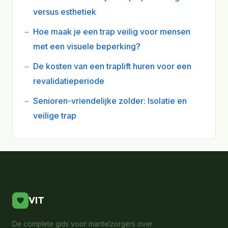
versus esthetiek
Hoe maak je een trap veilig voor mensen
met een visuele beperking?
De kosten van een traplift huren voor een
revalidatieperiode
Senioren-vriendelijke zolder: Isolatie en
veilige trap
VIT
De complete gids voor mantelzorgers over