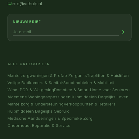
info@vithulp.nl
NIEUWSBRIEF
ALLE CATEGORIEËN
Mantelzorgwoningen & Prefab Zorgunits
Trapliften & Huisliften
Veilige Badkamers & Sanitair
Scootmobielen & Mobiliteit
Wmo, PGB & Wetgeving
Domotica & Smart Home voor Senioren
Algemene Woningaanpassingen
Hulpmiddelen Dagelijks Leven
Mantelzorg & Ondersteuning
Verkooppunten & Retailers
Hulpmiddelen Dagelijks Gebruik
Medische Aandoeningen & Specifieke Zorg
Onderhoud, Reparatie & Service