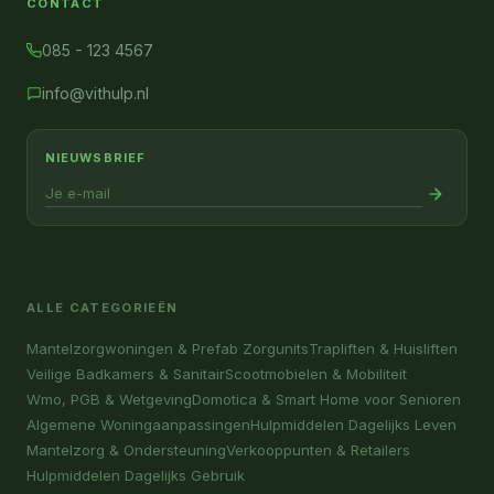
CONTACT
085 - 123 4567
info@vithulp.nl
NIEUWSBRIEF
ALLE CATEGORIEËN
Mantelzorgwoningen & Prefab Zorgunits
Trapliften & Huisliften
Veilige Badkamers & Sanitair
Scootmobielen & Mobiliteit
Wmo, PGB & Wetgeving
Domotica & Smart Home voor Senioren
Algemene Woningaanpassingen
Hulpmiddelen Dagelijks Leven
Mantelzorg & Ondersteuning
Verkooppunten & Retailers
Hulpmiddelen Dagelijks Gebruik