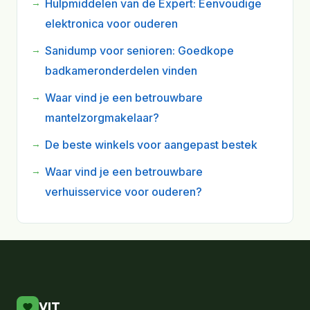
Hulpmiddelen van de Expert: Eenvoudige
elektronica voor ouderen
Sanidump voor senioren: Goedkope
badkameronderdelen vinden
Waar vind je een betrouwbare
mantelzorgmakelaar?
De beste winkels voor aangepast bestek
Waar vind je een betrouwbare
verhuisservice voor ouderen?
VIT