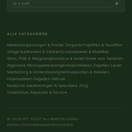
ALLE CATEGORIEËN
Mantelzorgwoningen & Prefab Zorgunits
Trapliften & Huisliften
Veilige Badkamers & Sanitair
Scootmobielen & Mobiliteit
Wmo, PGB & Wetgeving
Domotica & Smart Home voor Senioren
Algemene Woningaanpassingen
Hulpmiddelen Dagelijks Leven
Mantelzorg & Ondersteuning
Verkooppunten & Retailers
Hulpmiddelen Dagelijks Gebruik
Medische Aandoeningen & Specifieke Zorg
Onderhoud, Reparatie & Service
© 2026 VIT HULP BIJ MANTELZORG
PRIVACY
VOORWAARDEN
COOKIES