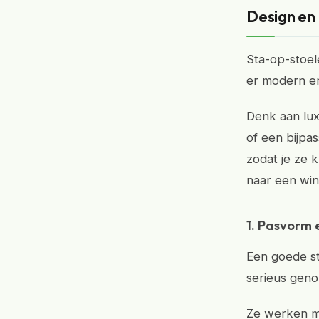
Design en
Sta-op-stoele
er modern en
Denk aan lux
of een bijpa
zodat je ze k
naar een win
1. Pasvorm 
Een goede st
serieus gen
Ze werken me