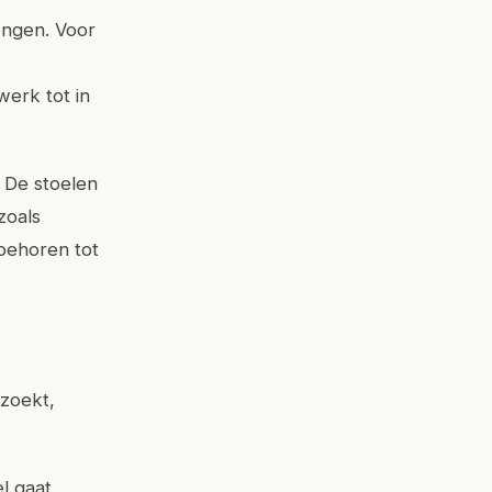
rengen. Voor
werk tot in
. De stoelen
 zoals
behoren tot
 zoekt,
l gaat