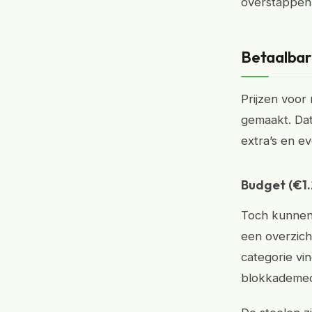
overstappen 
Betaalbare
Prijzen voor
gemaakt. Dat
extra’s en e
Budget (€1.
Toch kunnen 
een overzich
categorie vi
blokkademec