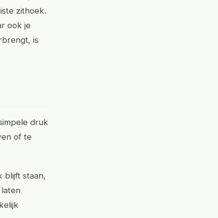
iste zithoek.
ar ook je
rbrengt, is
 simpele druk
en of te
lijft staan,
 laten
elijk