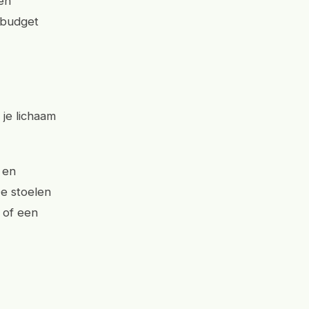
en
t budget
 je lichaam
 en
De stoelen
 of een