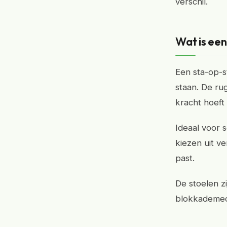
verschil.
Wat is een
Een sta-op-st
staan. De ru
kracht hoeft 
Ideaal voor 
kiezen uit ve
past.
De stoelen z
blokkademech