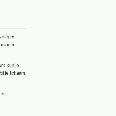
eilig te
 minder
ent kun je
ij je lichaam
een