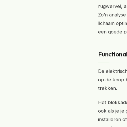
rugwervel, ar
Zo’n analyse 
lichaam optim
een goede pa
Functional
De elektrisc
op de knop b
trekken.
Het blokkade
ook als je je
installeren o