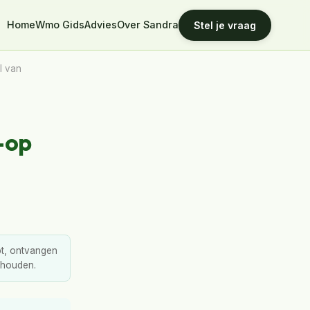
Home
Wmo Gids
Advies
Over Sandra
Stel je vraag
l van
-op
opt, ontvangen
erhouden.