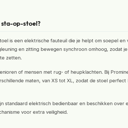
 sta-op-stoel?
oel is een elektrische fauteuil die je helpt om soepel en v
gleuning en zitting bewegen synchroon omhoog, zodat je
te zetten.
senioren of mensen met rug- of heupklachten. Bij Promin
rschillende maten, van XS tot XL, zodat de stoel perfect b
ijn standaard elektrisch bedienbaar en beschikken over 
anisme voor extra veiligheid.