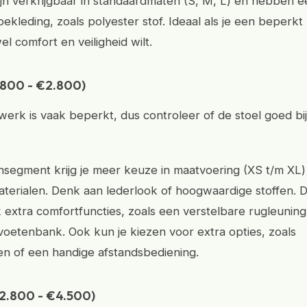
ijn verkrijgbaar in standaardmaten (S, M, L) en hebben e
ekleding, zoals polyester stof. Ideaal als je een beperk
l comfort en veiligheid wilt.
.800 - €2.800)
werk is vaak beperkt, dus controleer of de stoel goed bij
nsegment krijg je meer keuze in maatvoering (XS t/m XL)
terialen. Denk aan lederlook of hoogwaardige stoffen. 
extra comfortfuncties, zoals een verstelbare rugleuning
voetenbank. Ook kun je kiezen voor extra opties, zoals
n of een handige afstandsbediening.
2.800 - €4.500)