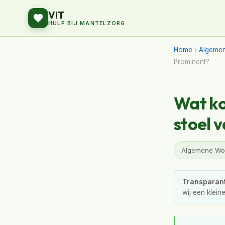
VIT
HULP BIJ MANTELZORG
Home
›
Algeme
Prominent?
Wat ko
stoel 
Algemene Won
Transparant
wij een klein