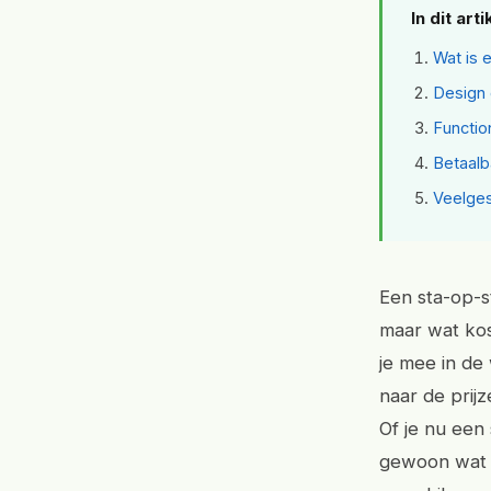
In dit arti
Wat is 
Design 
Functio
Betaalb
Veelges
Een sta-op-st
maar wat kos
je mee in de
naar de prijz
Of je nu een 
gewoon wat e