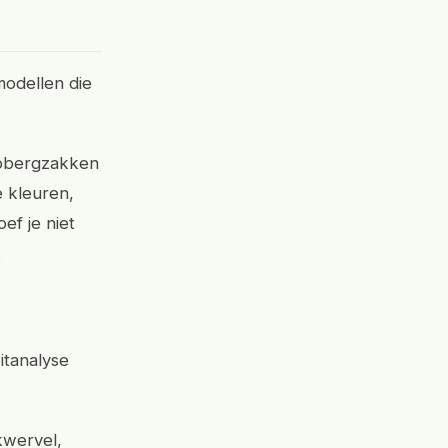
modellen die
 opbergzakken
e kleuren,
ef je niet
.
itanalyse
kwervel,