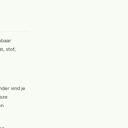
nbaar
, stof,
der vind je
deze
en