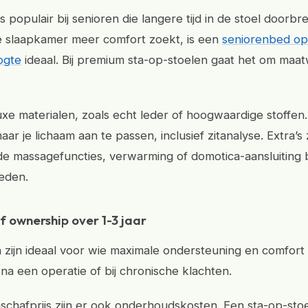
s populair bij senioren die langere tijd in de stoel doorb
e slaapkamer meer comfort zoekt, is een
seniorenbed op
ogte
ideaal. Bij premium sta-op-stoelen gaat het om maat
luxe materialen, zoals echt leder of hoogwaardige stoffen
 naar je lichaam aan te passen, inclusief zitanalyse. Extra’s
e massagefuncties, verwarming of domotica-aansluiting 
eden.
of ownership over 1-3 jaar
 zijn ideaal voor wie maximale ondersteuning en comfort
na een operatie of bij chronische klachten.
schafprijs zijn er ook onderhoudskosten. Een sta-op-stoe