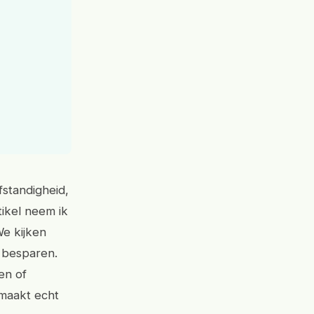
fstandigheid,
tikel neem ik
e kijken
t besparen.
en of
 maakt echt