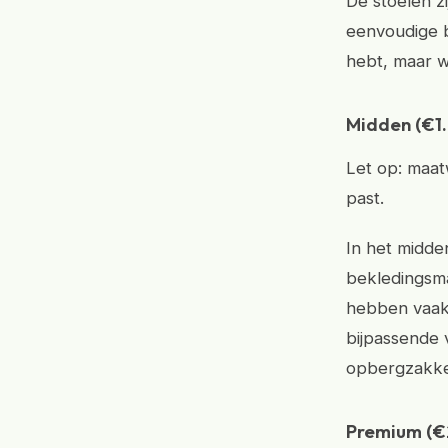
De stoelen z
eenvoudige b
hebt, maar we
Midden (€1
Let op: maat
past.
In het midde
bekledingsma
hebben vaak 
bijpassende 
opbergzakke
Premium (€