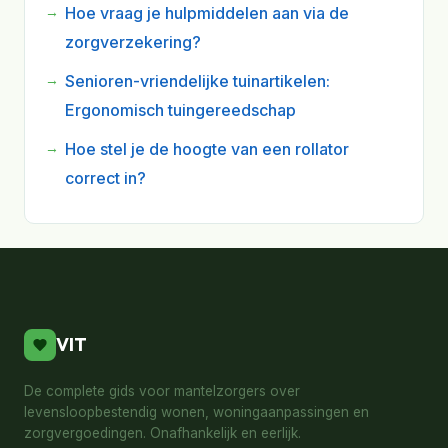
Hoe vraag je hulpmiddelen aan via de
zorgverzekering?
Senioren-vriendelijke tuinartikelen:
Ergonomisch tuingereedschap
Hoe stel je de hoogte van een rollator
correct in?
VIT
De complete gids voor mantelzorgers over
levensloopbestendig wonen, woningaanpassingen en
zorgvergoedingen. Onafhankelijk en eerlijk.