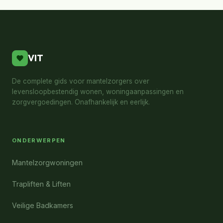
VIT
De complete gids voor mantelzorgers over
levensloopbestendig wonen, woningaanpassingen en
zorgvergoedingen. Onafhankelijk en eerlijk.
ONDERWERPEN
Mantelzorgwoningen
Trapliften & Liften
Veilige Badkamers