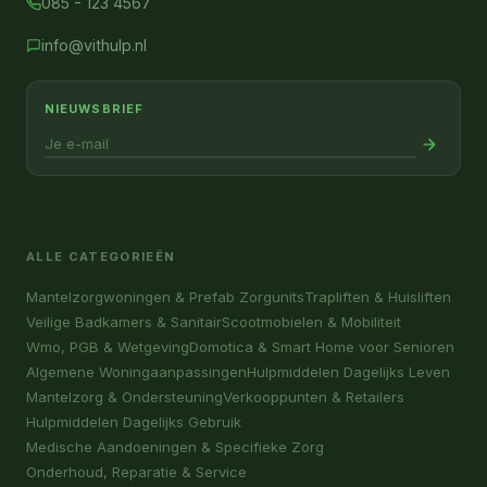
085 - 123 4567
info@vithulp.nl
NIEUWSBRIEF
ALLE CATEGORIEËN
Mantelzorgwoningen & Prefab Zorgunits
Trapliften & Huisliften
Veilige Badkamers & Sanitair
Scootmobielen & Mobiliteit
Wmo, PGB & Wetgeving
Domotica & Smart Home voor Senioren
Algemene Woningaanpassingen
Hulpmiddelen Dagelijks Leven
Mantelzorg & Ondersteuning
Verkooppunten & Retailers
Hulpmiddelen Dagelijks Gebruik
Medische Aandoeningen & Specifieke Zorg
Onderhoud, Reparatie & Service