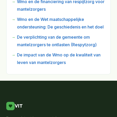
Wmo en de financiering van respijtzorg voor
mantelzorgers
Wmo en de Wet maatschappelijke
ondersteuning: De geschiedenis en het doel
De verplichting van de gemeente om
mantelzorgers te ontlasten (Respytzorg)
De impact van de Wmo op de kwaliteit van
leven van mantelzorgers
VIT