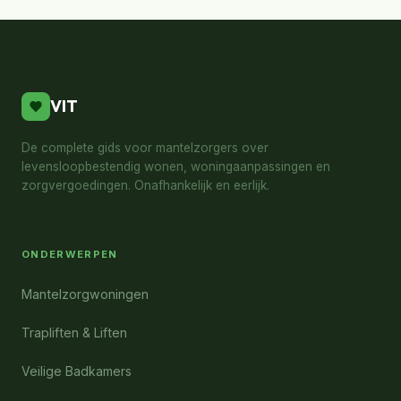
VIT
De complete gids voor mantelzorgers over
levensloopbestendig wonen, woningaanpassingen en
zorgvergoedingen. Onafhankelijk en eerlijk.
ONDERWERPEN
Mantelzorgwoningen
Trapliften & Liften
Veilige Badkamers