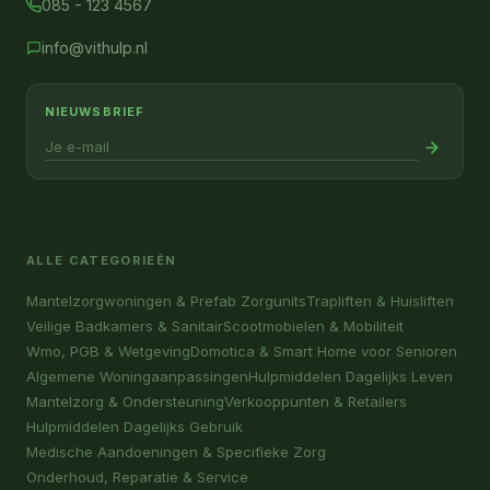
085 - 123 4567
info@vithulp.nl
NIEUWSBRIEF
ALLE CATEGORIEËN
Mantelzorgwoningen & Prefab Zorgunits
Trapliften & Huisliften
Veilige Badkamers & Sanitair
Scootmobielen & Mobiliteit
Wmo, PGB & Wetgeving
Domotica & Smart Home voor Senioren
Algemene Woningaanpassingen
Hulpmiddelen Dagelijks Leven
Mantelzorg & Ondersteuning
Verkooppunten & Retailers
Hulpmiddelen Dagelijks Gebruik
Medische Aandoeningen & Specifieke Zorg
Onderhoud, Reparatie & Service