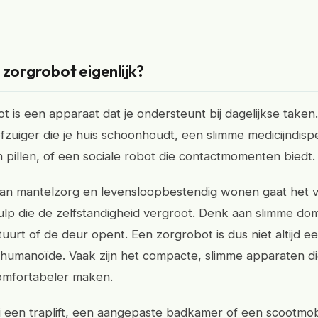
 zorgrobot eigenlijk?
t is een apparaat dat je ondersteunt bij dagelijkse take
fzuiger die je huis schoonhoudt, een slimme medicijndisp
n pillen, of een sociale robot die contactmomenten biedt.
van mantelzorg en levensloopbestendig wonen gaat het 
ulp die de zelfstandigheid vergroot. Denk aan slimme dom
uurt of de deur opent. Een zorgrobot is dus niet altijd e
umanoïde. Vaak zijn het compacte, slimme apparaten die
comfortabeler maken.
j een traplift, een aangepaste badkamer of een scootmob