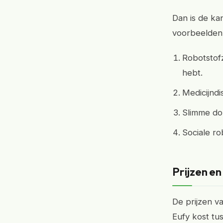
Dan is de ka
voorbeelden
Robotstofz
hebt.
Medicijndi
Slimme dom
Sociale ro
Prijzen e
De prijzen v
Eufy kost tu