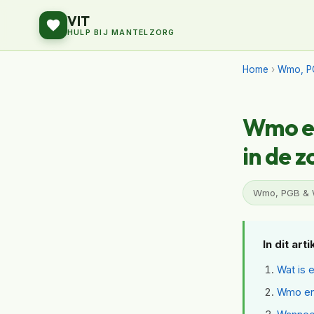
VIT
HULP BIJ MANTELZORG
Home
›
Wmo, P
Wmo en
in de z
Wmo, PGB & We
In dit arti
Wat is 
Wmo en 