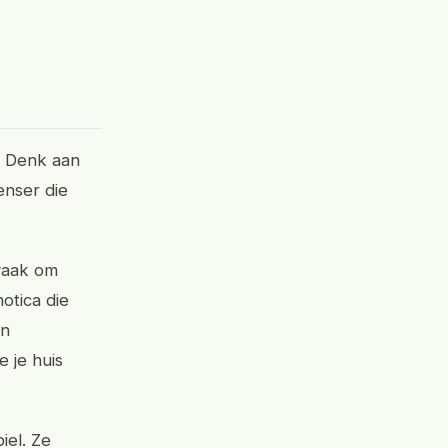
n. Denk aan
enser die
vaak om
otica die
en
 je huis
iel. Ze