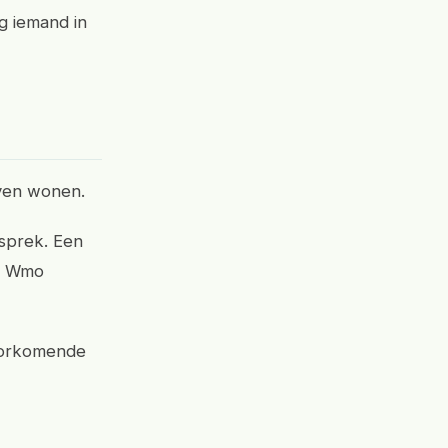
g iemand in
jven wonen.
sprek. Een
de Wmo
voorkomende