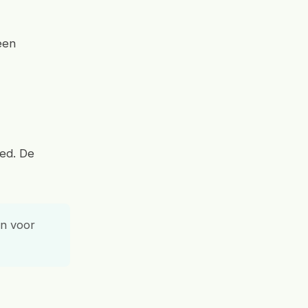
een
oed. De
jn voor