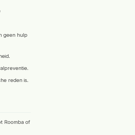
e
en geen hulp
heid.
valpreventie.
che reden is.
bot Roomba of