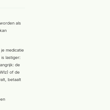
 worden als
 kan
je medicatie
s lastiger:
angrijk: de
(Wlz) of de
lt, betaalt
een