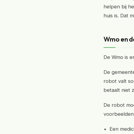
helpen bij h
huis is. Dat
Wmo en de
De Wmo is er
De gemeente 
robot valt 
betaalt niet 
De robot moe
voorbeelden
Een medici