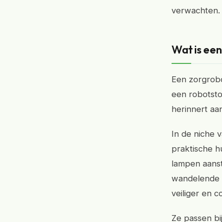
verwachten.
Wat is een
Een zorgrobo
een robotsto
herinnert aa
In de niche 
praktische h
lampen aanst
wandelende h
veiliger en 
Ze passen bi