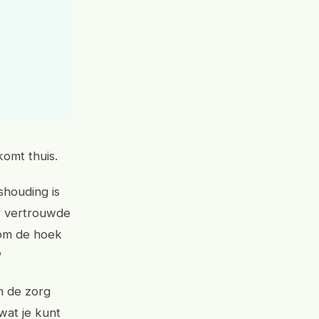
komt thuis.
shouding is
ar vertrouwde
om de hoek
?
n de zorg
wat je kunt