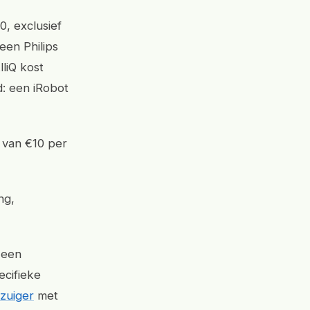
0, exclusief
een Philips
liQ kost
: een iRobot
 van €10 per
ng,
 een
ecifieke
zuiger
met