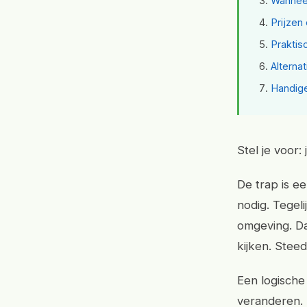
Wanneer
Prijzen
Praktis
Alterna
Handige
Stel je voor
De trap is e
nodig. Tegeli
omgeving. D
kijken. Stee
Een logische
veranderen. I