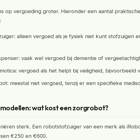
ns op vergoeding groter. Hieronder een aantal praktisch
:
uiger: alleen vergoed als je fysiek niet kunt stofzuigen 
spenser: vaak wel vergoed bij dementie of vergeetachtig
otica: vergoed als het helpt bij veiligheid, bijvoorbeeld 
bot: meestal niet vergoed, tenzij er een specifieke medis
n modellen: wat kost een zorgrobot?
ariëren sterk. Een robotstofzuiger van een merk als iRo
ssen €250 en €600.