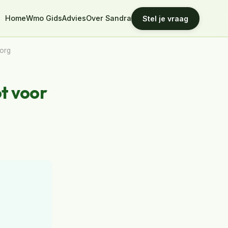
Home
Wmo Gids
Advies
Over Sandra
Stel je vraag
zorg
t voor