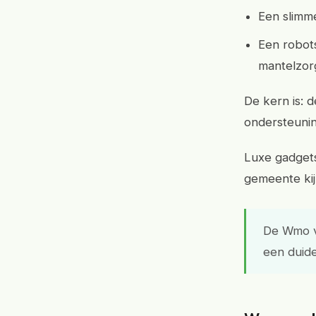
Een slimme
Een robots
mantelzorg
De kern is: 
ondersteunin
Luxe gadgets
gemeente kijk
De Wmo v
een duide