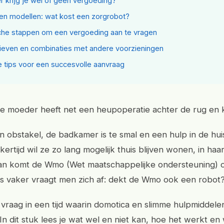
 krijg je wel of geen vergoeding?
 en modellen: wat kost een zorgrobot?
che stappen om een vergoeding aan te vragen
tieven en combinaties met andere voorzieningen
 tips voor een succesvolle aanvraag
: je moeder heeft net een heupoperatie achter de rug en 
en obstakel, de badkamer is te smal en een hulp in de hui
jkertijd wil ze zo lang mogelijk thuis blijven wonen, in ha
an komt de Wmo (Wet maatschappelijke ondersteuning) 
ds vaker vraagt men zich af: dekt de Wmo ook een robot
 vraag in een tijd waarin domotica en slimme hulpmiddele
n dit stuk lees je wat wel en niet kan, hoe het werkt en 