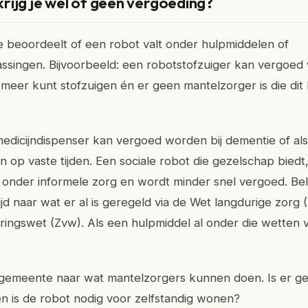
rijg je wel of geen vergoeding?
beoordeelt of een robot valt onder hulpmiddelen of
singen. Bijvoorbeeld: een robotstofzuiger kan vergoed
t meer kunt stofzuigen én er geen mantelzorger is die dit
edicijndispenser kan vergoed worden bij dementie of als 
op vaste tijden. Een sociale robot die gezelschap biedt, i
k onder informele zorg en wordt minder snel vergoed. Bel
ijd naar wat er al is geregeld via de Wet langdurige zorg 
ingswet (Zvw). Als een hulpmiddel al onder die wetten va
 gemeente naar wat mantelzorgers kunnen doen. Is er g
n is de robot nodig voor zelfstandig wonen?