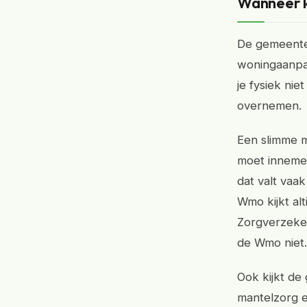
Wanneer k
De gemeente 
woningaanpas
je fysiek nie
overnemen.
Een slimme m
moet innemen 
dat valt vaa
Wmo kijkt alt
Zorgverzeker
de Wmo niet.
Ook kijkt de
mantelzorg e