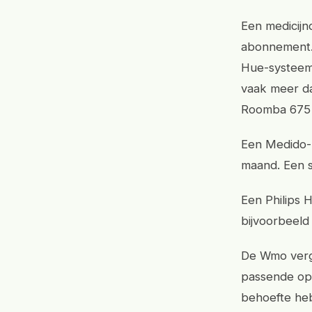
Een medicijn
abonnement. 
Hue-systeem,
vaak meer da
Roomba 675 
Een Medido-
maand. Een s
Een Philips H
bijvoorbeeld
De Wmo vergo
passende opl
behoefte heb