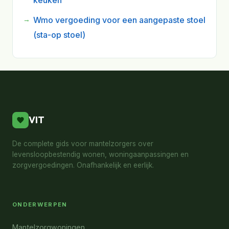
keuken
Wmo vergoeding voor een aangepaste stoel
(sta-op stoel)
VIT
De complete gids voor mantelzorgers over
levensloopbestendig wonen, woningaanpassingen en
zorgvergoedingen. Onafhankelijk en eerlijk.
ONDERWERPEN
Mantelzorgwoningen