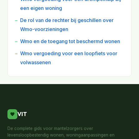
een eigen woning
De rol van de rechter bij geschillen over
Wmo-voorzieningen
Wmo en de toegang tot beschermd wonen
Wmo vergoeding voor een loopfiets voor
volwassenen
VIT
De complete gids voor mantelzorgers over
levensloopbestendig wonen, woningaanpassingen en