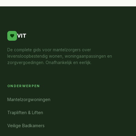
VIT
De complete gids voor mantelzorgers over
levensloopbestendig wonen, woningaanpassingen en
zorgvergoedingen. Onafhankelijk en eerlijk.
ONDERWERPEN
Mantelzorgwoningen
Trapliften & Liften
Veilige Badkamers