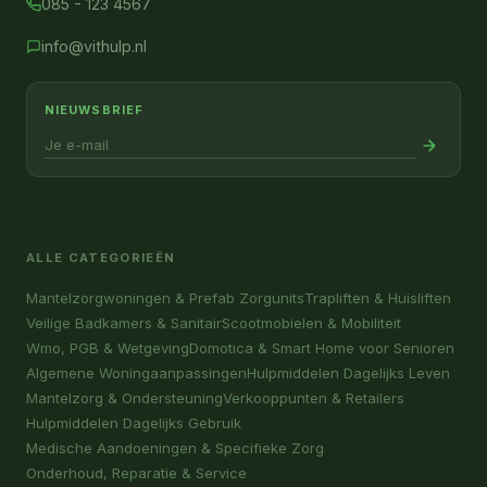
085 - 123 4567
info@vithulp.nl
NIEUWSBRIEF
ALLE CATEGORIEËN
Mantelzorgwoningen & Prefab Zorgunits
Trapliften & Huisliften
Veilige Badkamers & Sanitair
Scootmobielen & Mobiliteit
Wmo, PGB & Wetgeving
Domotica & Smart Home voor Senioren
Algemene Woningaanpassingen
Hulpmiddelen Dagelijks Leven
Mantelzorg & Ondersteuning
Verkooppunten & Retailers
Hulpmiddelen Dagelijks Gebruik
Medische Aandoeningen & Specifieke Zorg
Onderhoud, Reparatie & Service